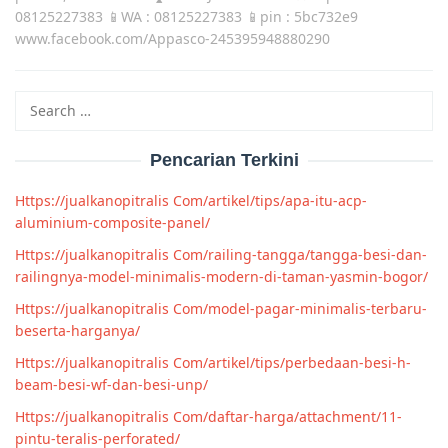
08125227383 📱WA : 08125227383 📱pin : 5bc732e9
www.facebook.com/Appasco-245395948880290
Search
for:
Pencarian Terkini
Https://jualkanopitralis Com/artikel/tips/apa-itu-acp-
aluminium-composite-panel/
Https://jualkanopitralis Com/railing-tangga/tangga-besi-dan-
railingnya-model-minimalis-modern-di-taman-yasmin-bogor/
Https://jualkanopitralis Com/model-pagar-minimalis-terbaru-
beserta-harganya/
Https://jualkanopitralis Com/artikel/tips/perbedaan-besi-h-
beam-besi-wf-dan-besi-unp/
Https://jualkanopitralis Com/daftar-harga/attachment/11-
pintu-teralis-perforated/