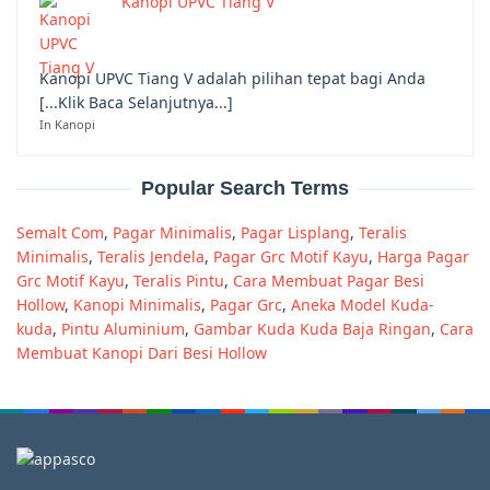
Kanopi UPVC Tiang V
Kanopi UPVC Tiang V adalah pilihan tepat bagi Anda
[...Klik Baca Selanjutnya...]
In Kanopi
Popular Search Terms
Semalt Com
,
Pagar Minimalis
,
Pagar Lisplang
,
Teralis
Minimalis
,
Teralis Jendela
,
Pagar Grc Motif Kayu
,
Harga Pagar
Grc Motif Kayu
,
Teralis Pintu
,
Cara Membuat Pagar Besi
Hollow
,
Kanopi Minimalis
,
Pagar Grc
,
Aneka Model Kuda-
kuda
,
Pintu Aluminium
,
Gambar Kuda Kuda Baja Ringan
,
Cara
Membuat Kanopi Dari Besi Hollow