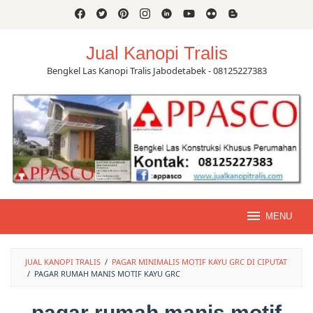
Skip
to
content
Jual Kanopi Tralis
Bengkel Las Kanopi Tralis Jabodetabek - 08125227383
MENU
JUAL KANOPI TRALIS
/
PAGAR MINIMALIS MOTIF KAYU GRC DI CIPUTAT
/
PAGAR RUMAH MANIS MOTIF KAYU GRC
pagar rumah manis motif