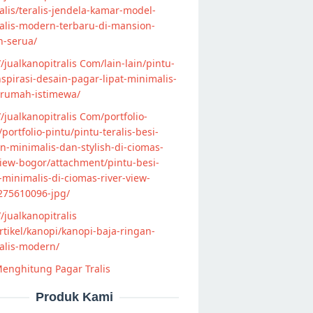
lis/teralis-jendela-kamar-model-
alis-modern-terbaru-di-mansion-
n-serua/
//jualkanopitralis Com/lain-lain/pintu-
nspirasi-desain-pagar-lipat-minimalis-
-rumah-istimewa/
//jualkanopitralis Com/portfolio-
s/portfolio-pintu/pintu-teralis-besi-
-minimalis-dan-stylish-di-ciomas-
view-bogor/attachment/pintu-besi-
s-minimalis-di-ciomas-river-view-
275610096-jpg/
//jualkanopitralis
tikel/kanopi/kanopi-baja-ringan-
alis-modern/
enghitung Pagar Tralis
Produk Kami