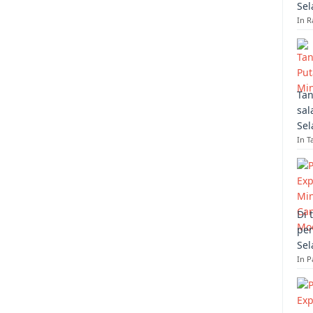
Sel
In R
Tan
sal
Sel
In T
Di 
per
Sel
In 