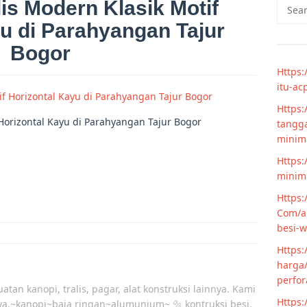
is Modern Klasik Motif
Searc
for:
u di Parahyangan Tajur
Bogor
Https:
itu-ac
Https:
Horizontal Kayu di Parahyangan Tajur Bogor
tangga
minim
Https:
minima
Https:
Com/ar
besi-w
Https:
harga/
perfor
atan kanopi, tralis, pagar, alat konstruksi lainnya. Kami
Https:
ya.~kanopi~baja ringan~alumunium~ 🔩 kontruksi besi,