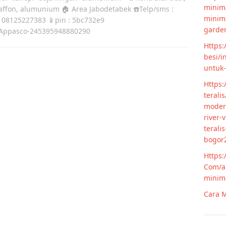
minima
laffon, alumunium 🏠 Area Jabodetabek ☎️Telp/sms :
minim
 08125227383 📱pin : 5bc732e9
garde
Appasco-245395948880290
Https:
besi/i
untuk
Https:
terali
modern
river-
terali
bogor
Https:
Com/ar
minim
Cara M