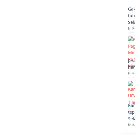
Gak
tuh
Sel
In 
Jak
han
In P
Kan
tep
Sel
In K