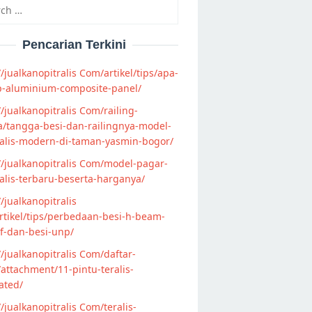
h
Pencarian Terkini
//jualkanopitralis Com/artikel/tips/apa-
p-aluminium-composite-panel/
//jualkanopitralis Com/railing-
/tangga-besi-dan-railingnya-model-
alis-modern-di-taman-yasmin-bogor/
//jualkanopitralis Com/model-pagar-
lis-terbaru-beserta-harganya/
//jualkanopitralis
tikel/tips/perbedaan-besi-h-beam-
f-dan-besi-unp/
//jualkanopitralis Com/daftar-
attachment/11-pintu-teralis-
ated/
//jualkanopitralis Com/teralis-