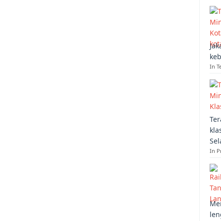
Jak
keb
In T
Ter
kla
Sel
In 
Mem
len