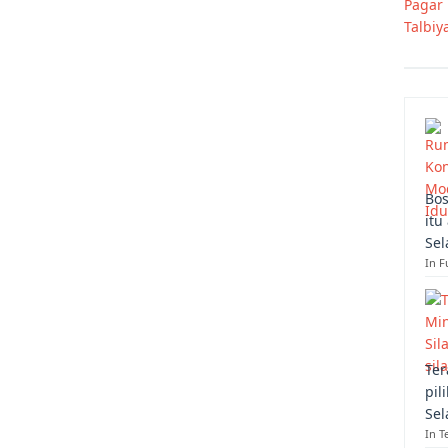
Pagar 
Talbiy
Bos
itu
Sel
In F
Ter
pil
Sel
In T