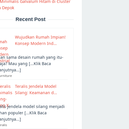
Minimalis Galvalum Hitam di Cluster
a Depok
Recent Post
Wujudkan Rumah Impian!
Konsep Modern Ind…
an sama desain rumah yang itu-
 aja? Mau yang [...Klik Baca
anjutnya...]
urniture
Teralis Jendela Model
Silang: Keamanan d…
alis jendela model silang menjadi
ihan populer [...Klik Baca
anjutnya...]
eralis