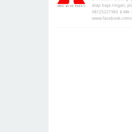
atap baja ringan, p
08125227383 📱WA :
www.facebook.com/