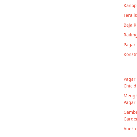
Kanop
Teralis
Baja 
Railin
Pagar
Konstr
Pagar 
Chic d
Mengh
Pagar 
Gamba
Garden
Aneka