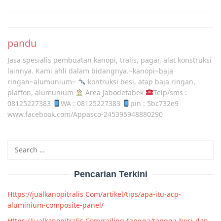
Post
navigation
pandu
Jasa spesialis pembuatan kanopi, tralis, pagar, alat konstruksi
lainnya. Kami ahli dalam bidangnya.~kanopi~baja
ringan~alumunium~
kontruksi besi, atap baja ringan,
plaffon, alumunium
Area Jabodetabek
Telp/sms :
08125227383
WA : 08125227383
pin : 5bc732e9
www.facebook.com/Appasco-245395948880290
Search
for:
Pencarian Terkini
Https://jualkanopitralis Com/artikel/tips/apa-itu-acp-
aluminium-composite-panel/
Https://jualkanopitralis Com/railing-tangga/tangga-besi-dan-