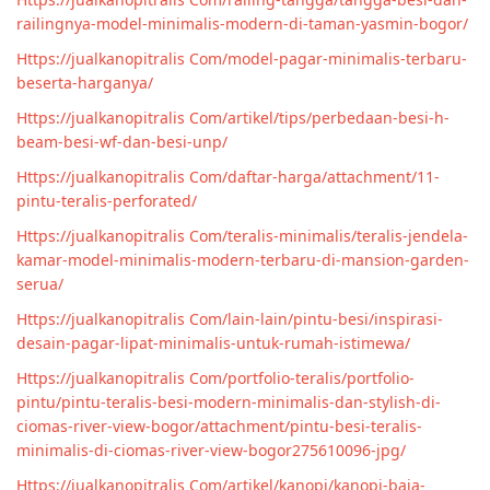
railingnya-model-minimalis-modern-di-taman-yasmin-bogor/
Https://jualkanopitralis Com/model-pagar-minimalis-terbaru-
beserta-harganya/
Https://jualkanopitralis Com/artikel/tips/perbedaan-besi-h-
beam-besi-wf-dan-besi-unp/
Https://jualkanopitralis Com/daftar-harga/attachment/11-
pintu-teralis-perforated/
Https://jualkanopitralis Com/teralis-minimalis/teralis-jendela-
kamar-model-minimalis-modern-terbaru-di-mansion-garden-
serua/
Https://jualkanopitralis Com/lain-lain/pintu-besi/inspirasi-
desain-pagar-lipat-minimalis-untuk-rumah-istimewa/
Https://jualkanopitralis Com/portfolio-teralis/portfolio-
pintu/pintu-teralis-besi-modern-minimalis-dan-stylish-di-
ciomas-river-view-bogor/attachment/pintu-besi-teralis-
minimalis-di-ciomas-river-view-bogor275610096-jpg/
Https://jualkanopitralis Com/artikel/kanopi/kanopi-baja-