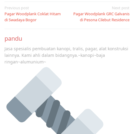
Post
Previous post
Next post
Pagar Woodplank Coklat Hitam
Pagar Woodplank GRC Galvanis
navigation
di Swadaya Bogor
di Pesona Cilebut Residence
pandu
Jasa spesialis pembuatan kanopi, tralis, pagar, alat konstruksi
lainnya. Kami ahli dalam bidangnya.~kanopi~baja
ringan~alumunium~