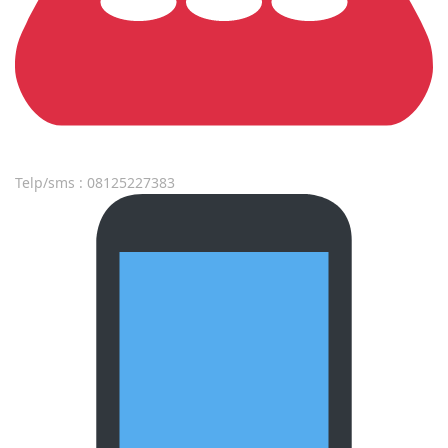
Telp/sms : 08125227383