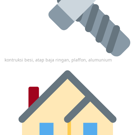
kontruksi besi, atap baja ringan, plaffon, alumunium