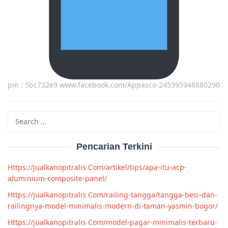
pin : 5bc732e9 www.facebook.com/Appasco-245395948880290
Search
for:
Pencarian Terkini
Https://jualkanopitralis Com/artikel/tips/apa-itu-acp-
aluminium-composite-panel/
Https://jualkanopitralis Com/railing-tangga/tangga-besi-dan-
railingnya-model-minimalis-modern-di-taman-yasmin-bogor/
Https://jualkanopitralis Com/model-pagar-minimalis-terbaru-