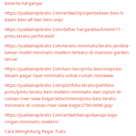
beserta-harganya/
Https://jualkanopitralis Com/artikel/tips/perbedaan-besi-h-
beam-besi-wf-dan-besi-unp/
Https://jualkanopitralis Com/daftar-harga/attachment/11-
pintu-teralis-perforated/
Https://jualkanopitralis Com/teralis-minimalis/teralis-jendela-
kamar-model-minimalis-modern-terbaru-di-mansion-garden-
serua/
Https://jualkanopitralis Com/lain-lain/pintu-besi/inspirasi-
desain-pagar-lipat-minimalis-untuk-rumah-istimewa/
Https://jualkanopitralis Com/portfolio-teralis/portfolio-
pintu/pintu-teralis-besi-modern-minimalis-dan-stylish-di-
ciomas-river-view-bogor/attachment/pintu-besi-teralis-
minimalis-di-ciomas-river-view-bogor275610096-jpg/
Https://jualkanopitralis Com/artikel/kanopi/kanopi-baja-
ringan-minimalis-modern/
Cara Menghitung Pagar Tralis