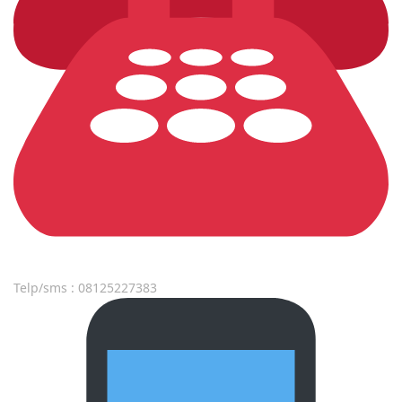
Telp/sms : 08125227383