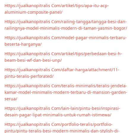
Https://jualkanopitralis Com/artikel/tips/apa-itu-acp-
aluminium-composite-panel/
Https://jualkanopitralis Com/railing-tangga/tangga-besi-dan-
railingnya-model-minimalis-modern-di-taman-yasmin-bogor/
Https://jualkanopitralis Com/model-pagar-minimalis-terbaru-
beserta-harganya/
Https://jualkanopitralis Com/artikel/tips/perbedaan-besi-h-
beam-besi-wf-dan-besi-unp/
Https://jualkanopitralis Com/daftar-harga/attachment/11-
pintu-teralis-perforated/
Https://jualkanopitralis Com/teralis-minimalis/teralis-jendela-
kamar-model-minimalis-modern-terbaru-di-mansion-garden-
serua/
Https://jualkanopitralis Com/lain-lain/pintu-besi/inspirasi-
desain-pagar-lipat-minimalis-untuk-rumah-istimewa/
Https://jualkanopitralis Com/portfolio-teralis/portfolio-
pintu/pintu-teralis-besi-modern-minimalis-dan-stylish-di-