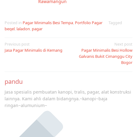
Rawamangun
Posted in
Pagar Minimalis Besi Tempa
,
Portfolio Pagar
Tagged
beqel
,
laladon
,
pagar
Post
Previous post
Next post
Jasa Pagar Minimalis di Kemang
Pagar Minimalis Besi Hollow
navigation
Galvanis Bukit Cimanggu City
Bogor
pandu
Jasa spesialis pembuatan kanopi, tralis, pagar, alat konstruksi
lainnya. Kami ahli dalam bidangnya.~kanopi~baja
ringan~alumunium~