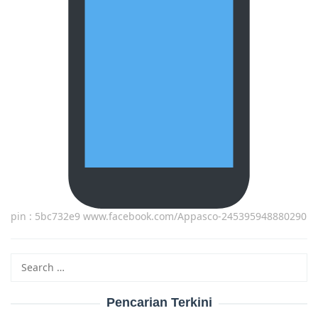
pin : 5bc732e9 www.facebook.com/Appasco-245395948880290
Search
for:
Pencarian Terkini