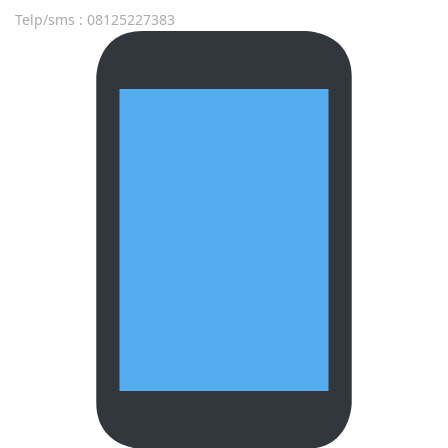
Telp/sms : 08125227383