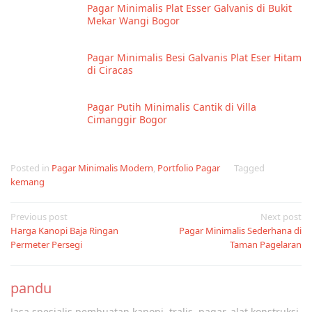
Pagar Minimalis Plat Esser Galvanis di Bukit
Mekar Wangi Bogor
Pagar Minimalis Besi Galvanis Plat Eser Hitam
di Ciracas
Pagar Putih Minimalis Cantik di Villa
Cimanggir Bogor
Posted in
Pagar Minimalis Modern
,
Portfolio Pagar
Tagged
kemang
Post
Previous post
Next post
Harga Kanopi Baja Ringan
Pagar Minimalis Sederhana di
navigation
Permeter Persegi
Taman Pagelaran
pandu
Jasa spesialis pembuatan kanopi, tralis, pagar, alat konstruksi