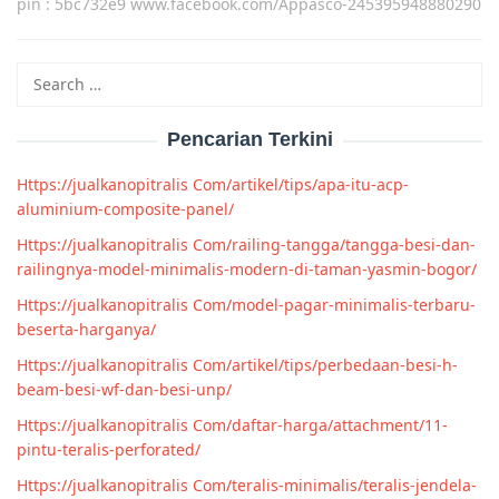
pin : 5bc732e9 www.facebook.com/Appasco-245395948880290
Search
for:
Pencarian Terkini
Https://jualkanopitralis Com/artikel/tips/apa-itu-acp-
aluminium-composite-panel/
Https://jualkanopitralis Com/railing-tangga/tangga-besi-dan-
railingnya-model-minimalis-modern-di-taman-yasmin-bogor/
Https://jualkanopitralis Com/model-pagar-minimalis-terbaru-
beserta-harganya/
Https://jualkanopitralis Com/artikel/tips/perbedaan-besi-h-
beam-besi-wf-dan-besi-unp/
Https://jualkanopitralis Com/daftar-harga/attachment/11-
pintu-teralis-perforated/
Https://jualkanopitralis Com/teralis-minimalis/teralis-jendela-