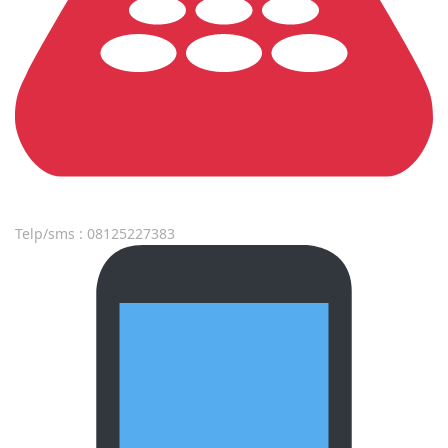
Telp/sms : 08125227383