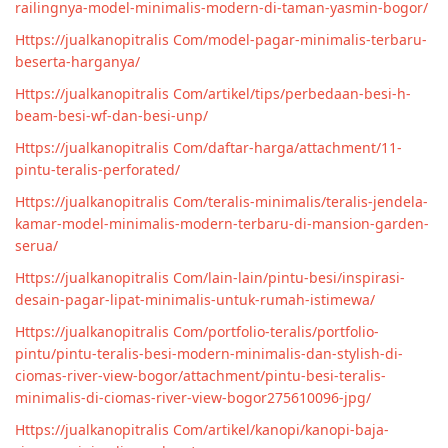
railingnya-model-minimalis-modern-di-taman-yasmin-bogor/
Https://jualkanopitralis Com/model-pagar-minimalis-terbaru-
beserta-harganya/
Https://jualkanopitralis Com/artikel/tips/perbedaan-besi-h-
beam-besi-wf-dan-besi-unp/
Https://jualkanopitralis Com/daftar-harga/attachment/11-
pintu-teralis-perforated/
Https://jualkanopitralis Com/teralis-minimalis/teralis-jendela-
kamar-model-minimalis-modern-terbaru-di-mansion-garden-
serua/
Https://jualkanopitralis Com/lain-lain/pintu-besi/inspirasi-
desain-pagar-lipat-minimalis-untuk-rumah-istimewa/
Https://jualkanopitralis Com/portfolio-teralis/portfolio-
pintu/pintu-teralis-besi-modern-minimalis-dan-stylish-di-
ciomas-river-view-bogor/attachment/pintu-besi-teralis-
minimalis-di-ciomas-river-view-bogor275610096-jpg/
Https://jualkanopitralis Com/artikel/kanopi/kanopi-baja-