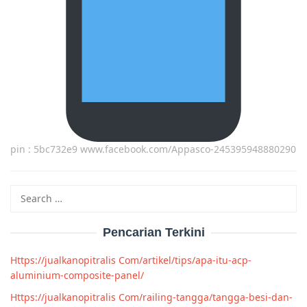
pin : 5bc732e9 www.facebook.com/Appasco-245395948880290
Search
for:
Pencarian Terkini
Https://jualkanopitralis Com/artikel/tips/apa-itu-acp-
aluminium-composite-panel/
Https://jualkanopitralis Com/railing-tangga/tangga-besi-dan-