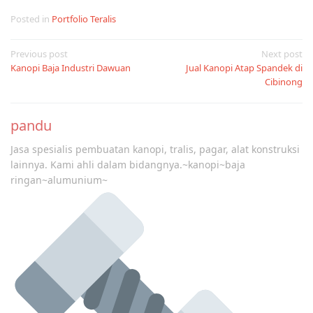
Posted in
Portfolio Teralis
Post
Previous post
Next post
Kanopi Baja Industri Dawuan
Jual Kanopi Atap Spandek di
navigation
Cibinong
pandu
Jasa spesialis pembuatan kanopi, tralis, pagar, alat konstruksi
lainnya. Kami ahli dalam bidangnya.~kanopi~baja
ringan~alumunium~