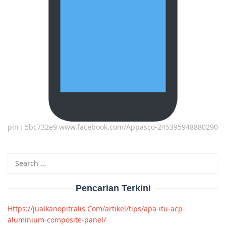
pin : 5bc732e9 www.facebook.com/Appasco-245395948880290
Search
for:
Pencarian Terkini
Https://jualkanopitralis Com/artikel/tips/apa-itu-acp-
aluminium-composite-panel/