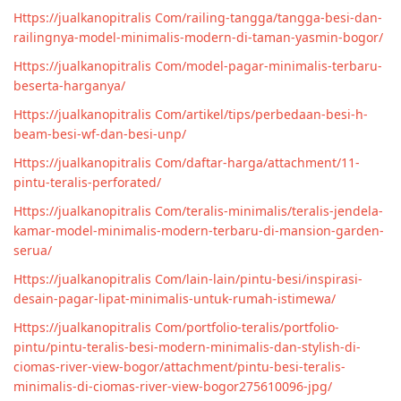
Https://jualkanopitralis Com/railing-tangga/tangga-besi-dan-
railingnya-model-minimalis-modern-di-taman-yasmin-bogor/
Https://jualkanopitralis Com/model-pagar-minimalis-terbaru-
beserta-harganya/
Https://jualkanopitralis Com/artikel/tips/perbedaan-besi-h-
beam-besi-wf-dan-besi-unp/
Https://jualkanopitralis Com/daftar-harga/attachment/11-
pintu-teralis-perforated/
Https://jualkanopitralis Com/teralis-minimalis/teralis-jendela-
kamar-model-minimalis-modern-terbaru-di-mansion-garden-
serua/
Https://jualkanopitralis Com/lain-lain/pintu-besi/inspirasi-
desain-pagar-lipat-minimalis-untuk-rumah-istimewa/
Https://jualkanopitralis Com/portfolio-teralis/portfolio-
pintu/pintu-teralis-besi-modern-minimalis-dan-stylish-di-
ciomas-river-view-bogor/attachment/pintu-besi-teralis-
minimalis-di-ciomas-river-view-bogor275610096-jpg/