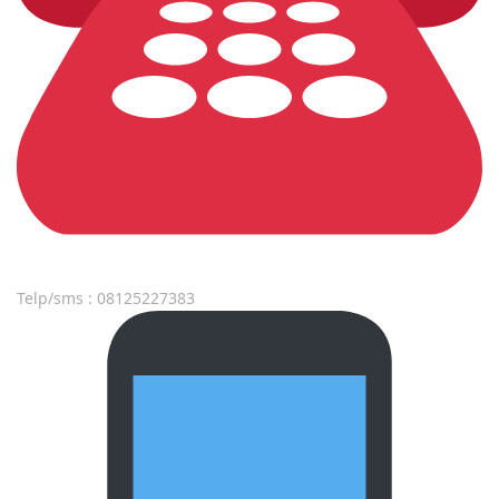
Telp/sms : 08125227383