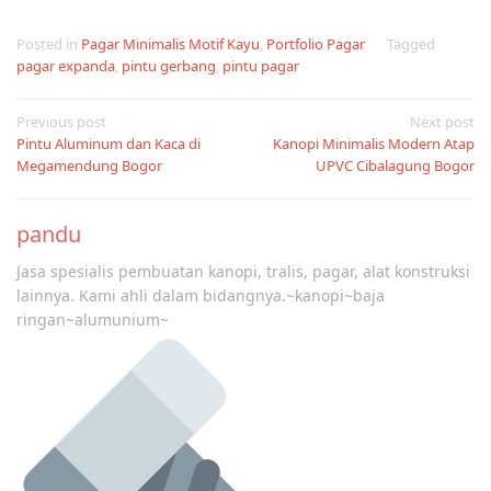
Posted in
Pagar Minimalis Motif Kayu
,
Portfolio Pagar
Tagged
pagar expanda
,
pintu gerbang
,
pintu pagar
Post
Previous post
Next post
Pintu Aluminum dan Kaca di
Kanopi Minimalis Modern Atap
navigation
Megamendung Bogor
UPVC Cibalagung Bogor
pandu
Jasa spesialis pembuatan kanopi, tralis, pagar, alat konstruksi
lainnya. Kami ahli dalam bidangnya.~kanopi~baja
ringan~alumunium~