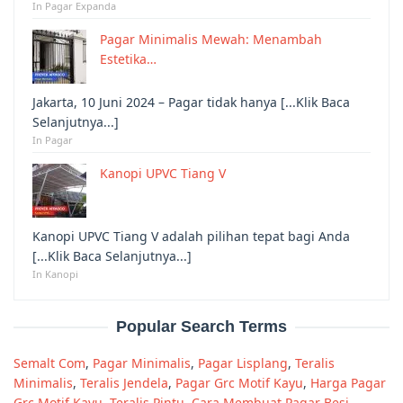
In Pagar Expanda
Pagar Minimalis Mewah: Menambah
Estetika…
Jakarta, 10 Juni 2024 – Pagar tidak hanya [...Klik Baca
Selanjutnya...]
In Pagar
Kanopi UPVC Tiang V
Kanopi UPVC Tiang V adalah pilihan tepat bagi Anda
[...Klik Baca Selanjutnya...]
In Kanopi
Popular Search Terms
Semalt Com
,
Pagar Minimalis
,
Pagar Lisplang
,
Teralis
Minimalis
,
Teralis Jendela
,
Pagar Grc Motif Kayu
,
Harga Pagar
Grc Motif Kayu
,
Teralis Pintu
,
Cara Membuat Pagar Besi