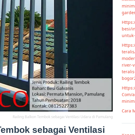
minim
garde
Https:
besi/i
untuk
Https:
terali
modern
river-
terali
bogor
Https:
Com/ar
minim
Cara M
Railing Balkon Tembok sebagai Ventilasi Udara di Pamulang
Tembok sebagai Ventilasi