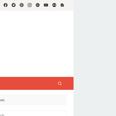
ANG
h