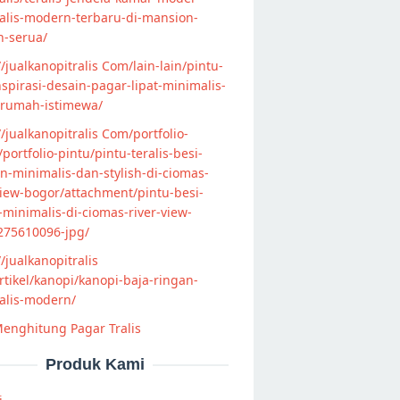
alis-modern-terbaru-di-mansion-
n-serua/
//jualkanopitralis Com/lain-lain/pintu-
nspirasi-desain-pagar-lipat-minimalis-
-rumah-istimewa/
//jualkanopitralis Com/portfolio-
s/portfolio-pintu/pintu-teralis-besi-
-minimalis-dan-stylish-di-ciomas-
view-bogor/attachment/pintu-besi-
s-minimalis-di-ciomas-river-view-
275610096-jpg/
//jualkanopitralis
tikel/kanopi/kanopi-baja-ringan-
alis-modern/
enghitung Pagar Tralis
Produk Kami