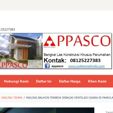
8125227383
Hubungi Kami
Daftar Isi
Daftar Harga
Klien Kami
RAILING TEMPA
/
RAILING BALKON TEMBOK SEBAGAI VENTILASI UDARA DI PAMUL
Searc