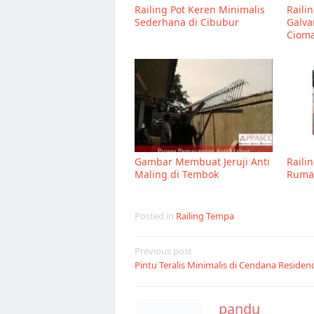
Railing Pot Keren Minimalis
Raili
Sederhana di Cibubur
Galva
Ciom
Gambar Membuat Jeruji Anti
Raili
Maling di Tembok
Rumah
Posted in
Railing Tempa
Post
Previous post
Pintu Teralis Minimalis di Cendana Residen
navigation
pandu