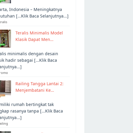
arta, Indonesia – Meningkatnya
utuhan [...Klik Baca Selanjutnya...]
eralis
Teralis Minimalis Model
Klasik Dapat Men…
alis minimalis dengan desain
sik hadir sebagai [...Klik Baca
anjutnya...]
Promo
Railing Tangga Lantai 2:
Menjembatani Ke…
iliki rumah bertingkat tak
gkap rasanya tanpa [...Klik Baca
anjutnya...]
ailing