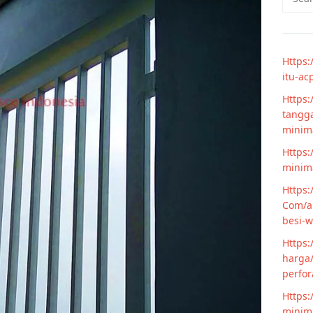
for:
Https:
itu-ac
Https:
tangga
minim
Https:
minima
Https:
Com/ar
besi-w
Https:
harga/
perfor
Https:
minima