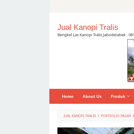
Skip
to
content
Jual Kanopi Tralis
Bengkel Las Kanopi Tralis Jabodetabek - 0
Home
About Us
Produk
JUAL KANOPI TRALIS
/
PORTFOLIO PAGAR
/