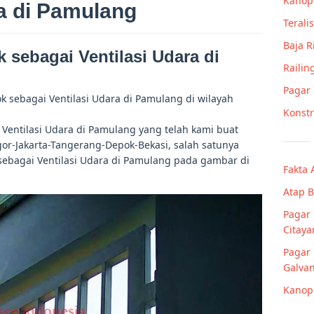
Kanop
a di Pamulang
Teralis
Baja 
 sebagai Ventilasi Udara di
Railin
Pagar
 sebagai Ventilasi Udara di Pamulang di wilayah
Konstr
Ventilasi Udara di Pamulang yang telah kami buat
or-Jakarta-Tangerang-Depok-Bekasi, salah satunya
sebagai Ventilasi Udara di Pamulang pada gambar di
Fakta 
Atap B
Pagar 
Citay
Pagar
Galvan
Kanop