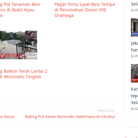
Sel
ng Pot Tanaman Besi
Pagar Pintu Lipat Besi Tempa
nis di Bukit Hijau
di Perumahan Dosen IPB
In 
as
Dramaga
Jak
han
In P
ng Balkon Teras Lantai 2
 Minimalis Tingkat
Kan
tep
Sel
In K
Next post
ce Serua
Railing Pot Keren Minimalis Sederhana di Cibubur