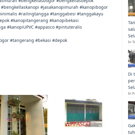
lasmurah #bengkellasbogor #bengkellasdepok
 #bengkellaskanopi #jasakanopimurah #kanopibogor
nimalis #railingtangga #tanggabesi #tanggakayu
depok #kanopitangerang #kanopibekasi
Tan
gga #kanopiUPVC #appasco #pintuteralis
sal
Sel
bogor #tangerang #bekasi #depok
In T
Di 
per
Sel
In 
Gak
tuh