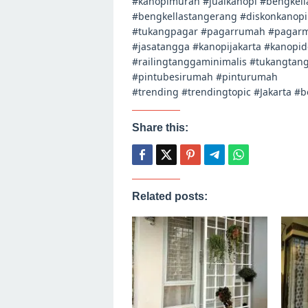
#kanopimurah #jualkanopi #bengkel
#bengkellastangerang #diskonkanopi
#tukangpagar #pagarrumah #pagarmi
#jasatangga #kanopijakarta #kanopi
#railingtanggaminimalis #tukangtan
#pintubesirumah #pinturumah
#trending #trendingtopic #Jakarta #
Share this:
Related posts: