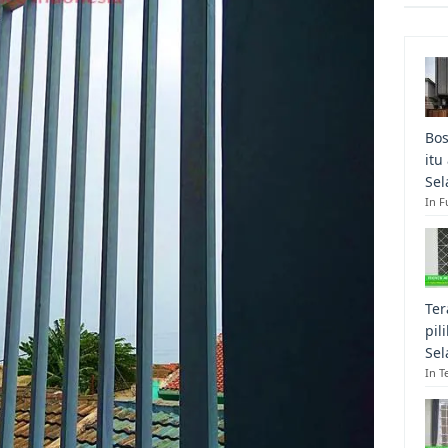
Bos
itu
Sel
In F
Ter
pil
Sel
In T