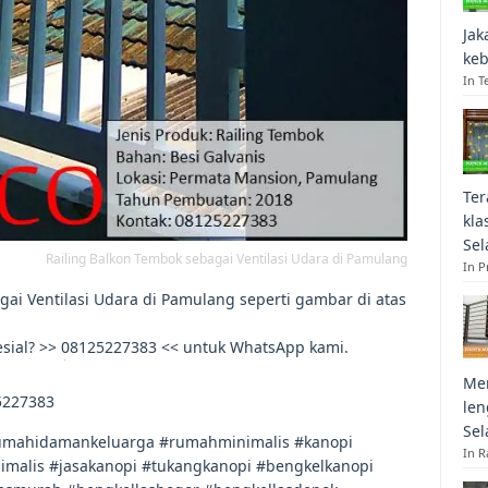
Jak
keb
In T
Ter
kla
Sel
Railing Balkon Tembok sebagai Ventilasi Udara di Pamulang
In 
ai Ventilasi Udara di Pamulang seperti gambar di atas
esial? >> 08125227383 << untuk WhatsApp kami.
Mem
5227383
len
Sel
mahidamankeluarga #rumahminimalis #kanopi
In R
malis #jasakanopi #tukangkanopi #bengkelkanopi