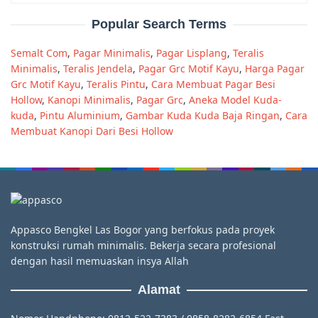
Popular Search Terms
Semalt Com
,
Pagar Minimalis
,
Pagar Lisplang
,
Teralis
Minimalis
,
Teralis Jendela
,
Pagar Grc Motif Kayu
,
Harga Pagar
Grc Motif Kayu
,
Teralis Pintu
,
Cara Membuat Pagar Besi
Hollow
,
Kanopi Minimalis
,
Pagar Grc
,
Aneka Model Kuda-
kuda
,
Pintu Aluminium
,
Gambar Kuda Kuda Baja Ringan
,
Cara
Membuat Kanopi Dari Besi Hollow
Appasco Bengkel Las Bogor yang berfokus pada proyek
konstruksi rumah minimalis. Bekerja secara profesional
dengan hasil memuaskan insya Allah
Alamat