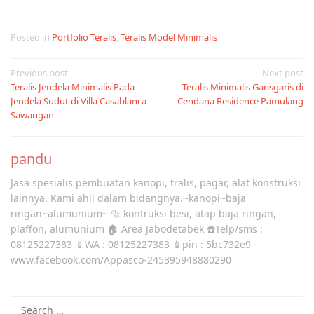
Posted in
Portfolio Teralis
,
Teralis Model Minimalis
Post
Previous post
Next post
Teralis Jendela Minimalis Pada
Teralis Minimalis Garisgaris di
navigation
Jendela Sudut di Villa Casablanca
Cendana Residence Pamulang
Sawangan
pandu
Jasa spesialis pembuatan kanopi, tralis, pagar, alat konstruksi
lainnya. Kami ahli dalam bidangnya.~kanopi~baja
ringan~alumunium~ 🔩 kontruksi besi, atap baja ringan,
plaffon, alumunium 🏠 Area Jabodetabek ☎️Telp/sms :
08125227383 📱WA : 08125227383 📱pin : 5bc732e9
www.facebook.com/Appasco-245395948880290
Search