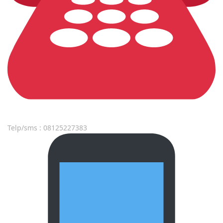
Telp/sms : 08125227383