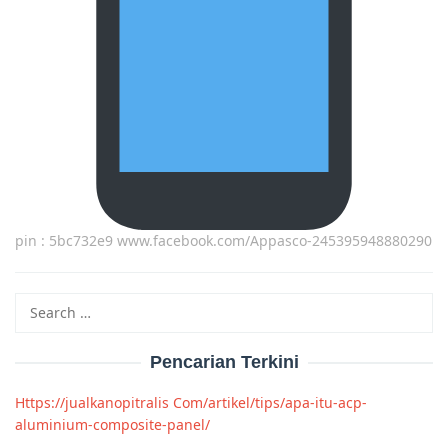
pin : 5bc732e9 www.facebook.com/Appasco-245395948880290
Search
for:
Pencarian Terkini
Https://jualkanopitralis Com/artikel/tips/apa-itu-acp-
aluminium-composite-panel/