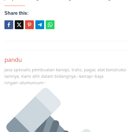
Share this:
Post
navigation
pandu
Jasa spesialis pembuatan kanopi, tralis, pagar, alat konstruksi
lainnya. Kami ahli dalam bidangnya.~kanopi~baja
ringan~alumunium~