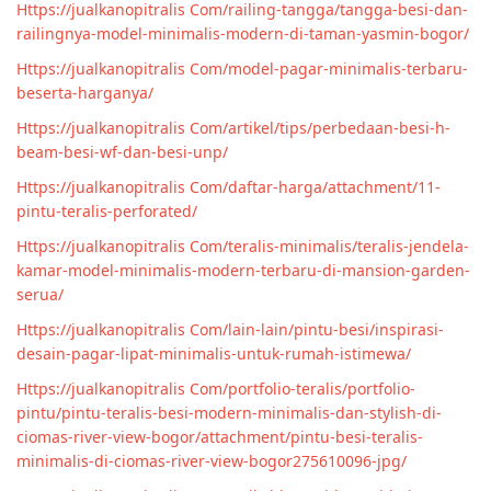
Https://jualkanopitralis Com/railing-tangga/tangga-besi-dan-
railingnya-model-minimalis-modern-di-taman-yasmin-bogor/
Https://jualkanopitralis Com/model-pagar-minimalis-terbaru-
beserta-harganya/
Https://jualkanopitralis Com/artikel/tips/perbedaan-besi-h-
beam-besi-wf-dan-besi-unp/
Https://jualkanopitralis Com/daftar-harga/attachment/11-
pintu-teralis-perforated/
Https://jualkanopitralis Com/teralis-minimalis/teralis-jendela-
kamar-model-minimalis-modern-terbaru-di-mansion-garden-
serua/
Https://jualkanopitralis Com/lain-lain/pintu-besi/inspirasi-
desain-pagar-lipat-minimalis-untuk-rumah-istimewa/
Https://jualkanopitralis Com/portfolio-teralis/portfolio-
pintu/pintu-teralis-besi-modern-minimalis-dan-stylish-di-
ciomas-river-view-bogor/attachment/pintu-besi-teralis-
minimalis-di-ciomas-river-view-bogor275610096-jpg/