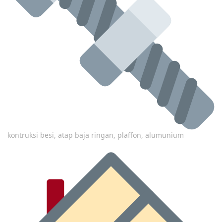
kontruksi besi, atap baja ringan, plaffon, alumunium