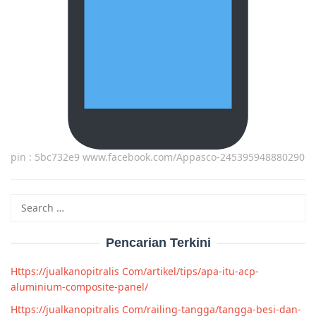
pin : 5bc732e9 www.facebook.com/Appasco-245395948880290
Search
for:
Pencarian Terkini
Https://jualkanopitralis Com/artikel/tips/apa-itu-acp-
aluminium-composite-panel/
Https://jualkanopitralis Com/railing-tangga/tangga-besi-dan-