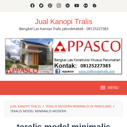
Skip
to
content
Jual Kanopi Tralis
Bengkel Las Kanopi Tralis Jabodetabek - 08125227383
MENU
JUAL KANOPI TRALIS
/
TERALIS MODERN MINIMALIS DI PAMULANG
/
TERALIS MODEL MINIMALIS MODERN
teralis model minimalis