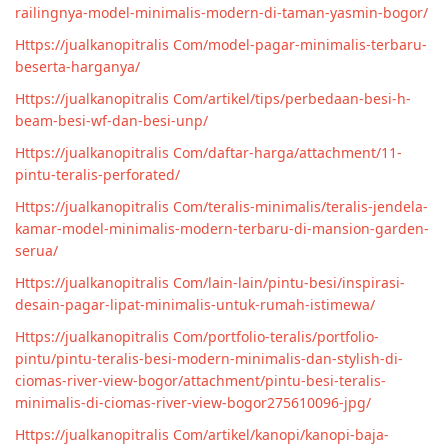
railingnya-model-minimalis-modern-di-taman-yasmin-bogor/
Https://jualkanopitralis Com/model-pagar-minimalis-terbaru-
beserta-harganya/
Https://jualkanopitralis Com/artikel/tips/perbedaan-besi-h-
beam-besi-wf-dan-besi-unp/
Https://jualkanopitralis Com/daftar-harga/attachment/11-
pintu-teralis-perforated/
Https://jualkanopitralis Com/teralis-minimalis/teralis-jendela-
kamar-model-minimalis-modern-terbaru-di-mansion-garden-
serua/
Https://jualkanopitralis Com/lain-lain/pintu-besi/inspirasi-
desain-pagar-lipat-minimalis-untuk-rumah-istimewa/
Https://jualkanopitralis Com/portfolio-teralis/portfolio-
pintu/pintu-teralis-besi-modern-minimalis-dan-stylish-di-
ciomas-river-view-bogor/attachment/pintu-besi-teralis-
minimalis-di-ciomas-river-view-bogor275610096-jpg/
Https://jualkanopitralis Com/artikel/kanopi/kanopi-baja-