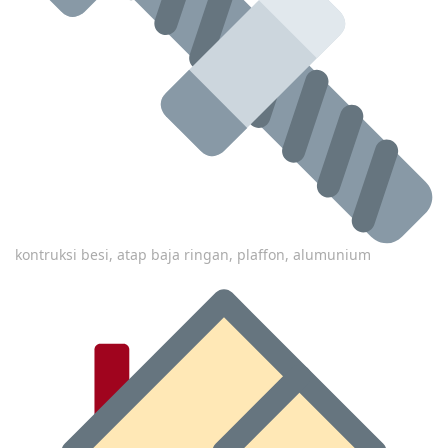
kontruksi besi, atap baja ringan, plaffon, alumunium