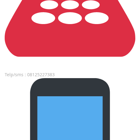
Telp/sms : 08125227383