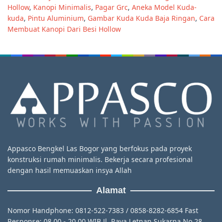
Hollow
,
Kanopi Minimalis
,
Pagar Grc
,
Aneka Model Kuda-
kuda
,
Pintu Aluminium
,
Gambar Kuda Kuda Baja Ringan
,
Cara
Membuat Kanopi Dari Besi Hollow
Appasco Bengkel Las Bogor yang berfokus pada proyek
konstruksi rumah minimalis. Bekerja secara profesional
dengan hasil memuaskan insya Allah
Alamat
Nomor Handphone: 0812-522-7383 / 0858-8282-6854 Fast
Response: 08.00 - 20.00 WIB Jl. Raya Letnan Sukarna No.28,