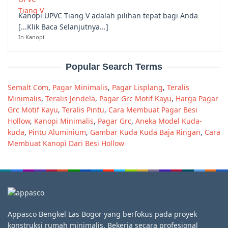
Kanopi UPVC Tiang V adalah pilihan tepat bagi Anda
[...Klik Baca Selanjutnya...]
In Kanopi
Popular Search Terms
Semalt Com
,
Pagar Minimalis
,
Pagar Lisplang
,
Teralis
Minimalis
,
Teralis Jendela
,
Pagar Grc Motif Kayu
,
Harga Pagar
Grc Motif Kayu
,
Teralis Pintu
,
Cara Membuat Pagar Besi
Hollow
,
Kanopi Minimalis
,
Pagar Grc
,
Aneka Model Kuda-
kuda
,
Pintu Aluminium
,
Gambar Kuda Kuda Baja Ringan
,
Cara
Membuat Kanopi Dari Besi Hollow
Appasco Bengkel Las Bogor yang berfokus pada proyek
konstruksi rumah minimalis. Bekerja secara profesional