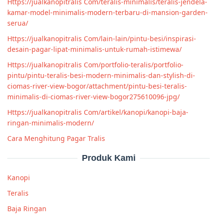
Https://jualkanopitralis Com/teralis-minimalis/teralis-jendela-
kamar-model-minimalis-modern-terbaru-di-mansion-garden-
serua/
Https://jualkanopitralis Com/lain-lain/pintu-besi/inspirasi-
desain-pagar-lipat-minimalis-untuk-rumah-istimewa/
Https://jualkanopitralis Com/portfolio-teralis/portfolio-
pintu/pintu-teralis-besi-modern-minimalis-dan-stylish-di-
ciomas-river-view-bogor/attachment/pintu-besi-teralis-
minimalis-di-ciomas-river-view-bogor275610096-jpg/
Https://jualkanopitralis Com/artikel/kanopi/kanopi-baja-
ringan-minimalis-modern/
Cara Menghitung Pagar Tralis
Produk Kami
Kanopi
Teralis
Baja Ringan