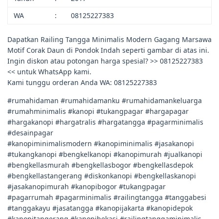
WA
:
08125227383
Dapatkan Railing Tangga Minimalis Modern Gagang Marsawa
Motif Corak Daun di Pondok Indah seperti gambar di atas ini.
Ingin diskon atau potongan harga spesial? >> 08125227383
<< untuk WhatsApp kami.
Kami tunggu orderan Anda WA: 08125227383
#rumahidaman #rumahidamanku #rumahidamankeluarga
#rumahminimalis #kanopi #tukangpagar #hargapagar
#hargakanopi #hargatralis #hargatangga #pagarminimalis
#desainpagar
#kanopiminimalismodern #kanopiminimalis #jasakanopi
#tukangkanopi #bengkelkanopi #kanopimurah #jualkanopi
#bengkellasmurah #bengkellasbogor #bengkellasdepok
#bengkellastangerang #diskonkanopi #bengkellaskanopi
#jasakanopimurah #kanopibogor #tukangpagar
#pagarrumah #pagarminimalis #railingtangga #tanggabesi
#tanggakayu #jasatangga #kanopijakarta #kanopidepok
#kanopitangerang #kanopibekasi #railingtanggaminimalis