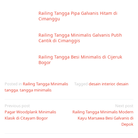
Railing Tangga Pipa Galvanis Hitam di
Cimanggu
Railing Tangga Minimalis Galvanis Putih
Cantik di Cimanggis
Railing Tangga Besi Minimalis di Cijeruk
Bogor
Posted in
Railing Tangga Minimalis
Tagged
desain interior
,
desain
tangga
,
tangga minimalis
Post
Previous post
Next post
Pagar Woodplank Minimalis
Railing Tangga Minimalis Modern
navigation
Klasik di Citayam Bogor
Kayu Marsawa Besi Galvanis di
Depok