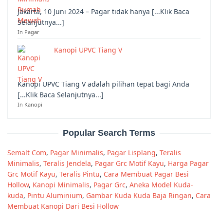
Jakarta, 10 Juni 2024 – Pagar tidak hanya [...Klik Baca
Selanjutnya...]
In Pagar
Kanopi UPVC Tiang V
Kanopi UPVC Tiang V adalah pilihan tepat bagi Anda
[...Klik Baca Selanjutnya...]
In Kanopi
Popular Search Terms
Semalt Com
,
Pagar Minimalis
,
Pagar Lisplang
,
Teralis
Minimalis
,
Teralis Jendela
,
Pagar Grc Motif Kayu
,
Harga Pagar
Grc Motif Kayu
,
Teralis Pintu
,
Cara Membuat Pagar Besi
Hollow
,
Kanopi Minimalis
,
Pagar Grc
,
Aneka Model Kuda-
kuda
,
Pintu Aluminium
,
Gambar Kuda Kuda Baja Ringan
,
Cara
Membuat Kanopi Dari Besi Hollow