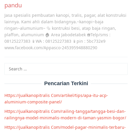
pandu
Jasa spesialis pembuatan kanopi, tralis, pagar, alat konstruksi
lainnya. Kami ahli dalam bidangnya.~kanopi~baja
ringan~alumunium~ 🔩 kontruksi besi, atap baja ringan,
plaffon, alumunium 🏠 Area Jabodetabek ☎️Telp/sms :
08125227383 📱WA : 08125227383 📱pin : 5bc732e9
www.facebook.com/Appasco-245395948880290
Search
for:
Pencarian Terkini
Https://jualkanopitralis Com/artikel/tips/apa-itu-acp-
aluminium-composite-panel/
Https://jualkanopitralis Com/railing-tangga/tangga-besi-dan-
railingnya-model-minimalis-modern-di-taman-yasmin-bogor/
Https://jualkanopitralis Com/model-pagar-minimalis-terbaru-