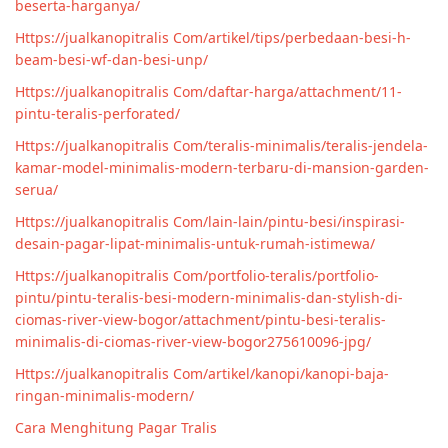
beserta-harganya/
Https://jualkanopitralis Com/artikel/tips/perbedaan-besi-h-
beam-besi-wf-dan-besi-unp/
Https://jualkanopitralis Com/daftar-harga/attachment/11-
pintu-teralis-perforated/
Https://jualkanopitralis Com/teralis-minimalis/teralis-jendela-
kamar-model-minimalis-modern-terbaru-di-mansion-garden-
serua/
Https://jualkanopitralis Com/lain-lain/pintu-besi/inspirasi-
desain-pagar-lipat-minimalis-untuk-rumah-istimewa/
Https://jualkanopitralis Com/portfolio-teralis/portfolio-
pintu/pintu-teralis-besi-modern-minimalis-dan-stylish-di-
ciomas-river-view-bogor/attachment/pintu-besi-teralis-
minimalis-di-ciomas-river-view-bogor275610096-jpg/
Https://jualkanopitralis Com/artikel/kanopi/kanopi-baja-
ringan-minimalis-modern/
Cara Menghitung Pagar Tralis