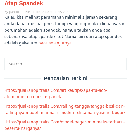
Atap Spandek
By
pandu
Posted on
December 25, 2021
Kalau kita melihat perumahan minimalis jaman sekarang,
anda dapat melihat jenis kanopi yang digunakan kebanyakan
perumahan adalah spandek, namun taukah anda apa
sebenarnya atap spandek itu? Nama lain dari atap spandek
adalah galvalum
baca selanjutnya
Search
for:
Pencarian Terkini
Https://jualkanopitralis Com/artikel/tips/apa-itu-acp-
aluminium-composite-panel/
Https://jualkanopitralis Com/railing-tangga/tangga-besi-dan-
railingnya-model-minimalis-modern-di-taman-yasmin-bogor/
Https://jualkanopitralis Com/model-pagar-minimalis-terbaru-
beserta-harganya/