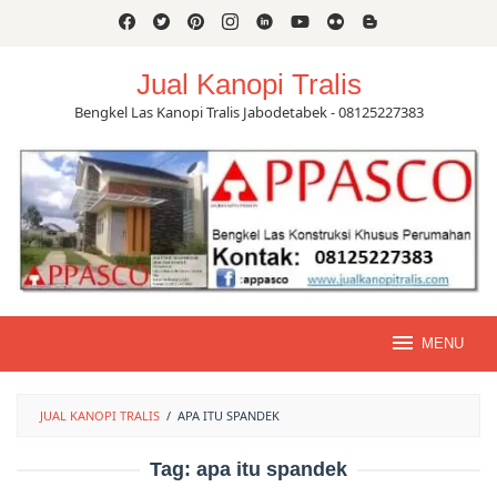
Skip
to
content
Jual Kanopi Tralis
Bengkel Las Kanopi Tralis Jabodetabek - 08125227383
MENU
JUAL KANOPI TRALIS
/
APA ITU SPANDEK
Tag:
apa itu spandek