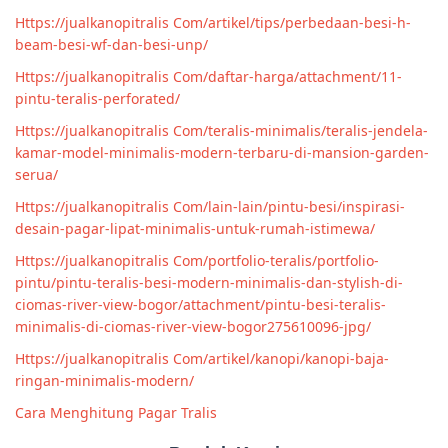
Https://jualkanopitralis Com/artikel/tips/perbedaan-besi-h-
beam-besi-wf-dan-besi-unp/
Https://jualkanopitralis Com/daftar-harga/attachment/11-
pintu-teralis-perforated/
Https://jualkanopitralis Com/teralis-minimalis/teralis-jendela-
kamar-model-minimalis-modern-terbaru-di-mansion-garden-
serua/
Https://jualkanopitralis Com/lain-lain/pintu-besi/inspirasi-
desain-pagar-lipat-minimalis-untuk-rumah-istimewa/
Https://jualkanopitralis Com/portfolio-teralis/portfolio-
pintu/pintu-teralis-besi-modern-minimalis-dan-stylish-di-
ciomas-river-view-bogor/attachment/pintu-besi-teralis-
minimalis-di-ciomas-river-view-bogor275610096-jpg/
Https://jualkanopitralis Com/artikel/kanopi/kanopi-baja-
ringan-minimalis-modern/
Cara Menghitung Pagar Tralis