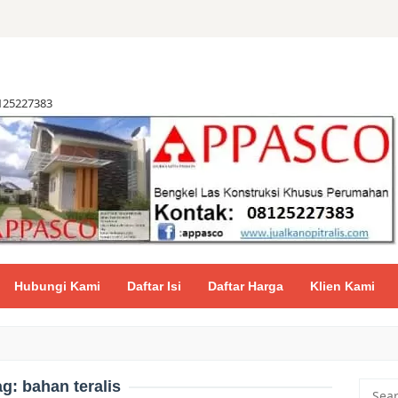
8125227383
Hubungi Kami
Daftar Isi
Daftar Harga
Klien Kami
ag:
bahan teralis
Searc