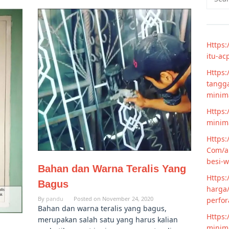
for:
Https:
itu-ac
Https:
tangga
minim
Https:
minima
Https:
Com/ar
besi-w
Bahan dan Warna Teralis Yang
Https:
Bagus
harga/
By
pandu
Posted on
November 24, 2020
perfor
Bahan dan warna teralis yang bagus,
Https:
merupakan salah satu yang harus kalian
minima