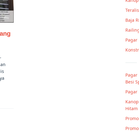
Kanop
Teralis
Baja 
Railin
Yang
Pagar
Konstr
~
ian
is
Pagar 
ya
Besi 
a
Pagar 
Kanopi
Hitam
Promo 
Promo 