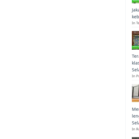
Jak
keb
In T
Ter
kla
Sel
In 
Mem
len
Sel
In R