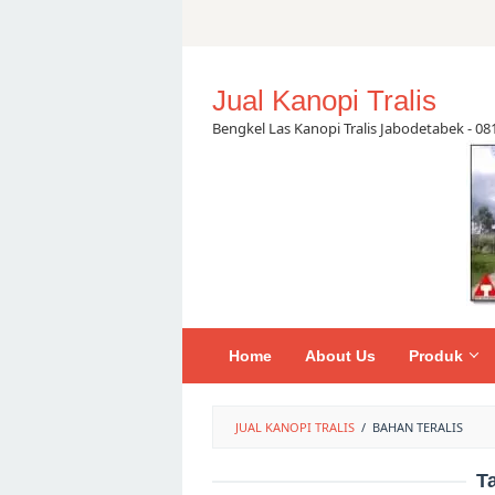
Skip
to
content
Jual Kanopi Tralis
Bengkel Las Kanopi Tralis Jabodetabek - 0
Home
About Us
Produk
JUAL KANOPI TRALIS
/
BAHAN TERALIS
T