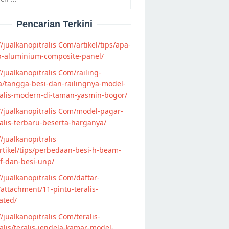
Pencarian Terkini
//jualkanopitralis Com/artikel/tips/apa-
p-aluminium-composite-panel/
//jualkanopitralis Com/railing-
/tangga-besi-dan-railingnya-model-
alis-modern-di-taman-yasmin-bogor/
//jualkanopitralis Com/model-pagar-
lis-terbaru-beserta-harganya/
//jualkanopitralis
tikel/tips/perbedaan-besi-h-beam-
f-dan-besi-unp/
//jualkanopitralis Com/daftar-
attachment/11-pintu-teralis-
ated/
//jualkanopitralis Com/teralis-
lis/teralis-jendela-kamar-model-