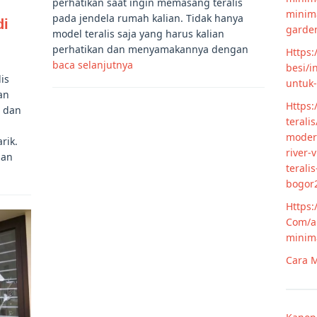
perhatikan saat ingin memasang teralis
minim
pada jendela rumah kalian. Tidak hanya
di
garde
model teralis saja yang harus kalian
perhatikan dan menyamakannya dengan
Https:
baca selanjutnya
besi/i
is
untuk
an
Https:
u dan
terali
modern
rik.
river-
han
terali
bogor
Https:
Com/ar
minim
Cara M