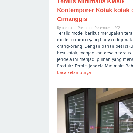
Teralis Minimalis Klasik
Kontemporer Kotak kotak 
Cimanggis
By
pandu
Posted on
December 1, 2021
Teralis model berikut merupakan teral
model common yang banyak digunak
orang-orang. Dengan bahan besi sik
besi kotak, menjadikan desain teralis
jendela ini menjadi pilihan yang mena
Produk : Teralis Jendela Minimalis Ba
baca selanjutnya