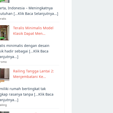
arta, Indonesia – Meningkatnya
utuhan [...Klik Baca Selanjutnya...]
eralis
Teralis Minimalis Model
Klasik Dapat Men…
alis minimalis dengan desain
sik hadir sebagai [...Klik Baca
anjutnya...]
Promo
Railing Tangga Lantai 2:
Menjembatani Ke…
iliki rumah bertingkat tak
gkap rasanya tanpa [...Klik Baca
anjutnya...]
ailing