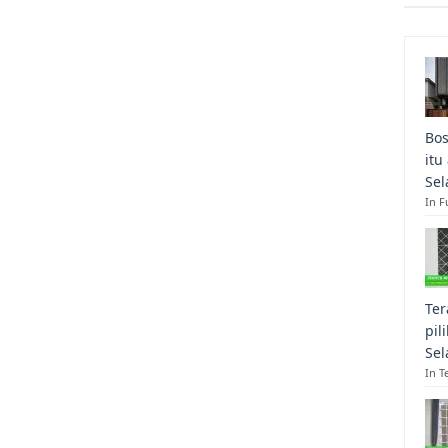
Bos
itu
Sel
In F
Ter
pil
Sel
In T