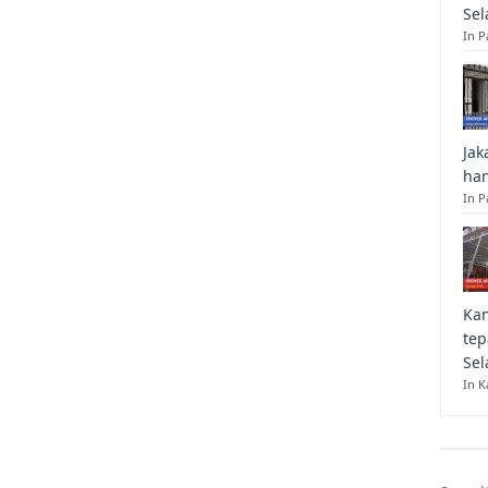
Sel
In 
Jak
han
In P
Kan
tep
Sel
In K