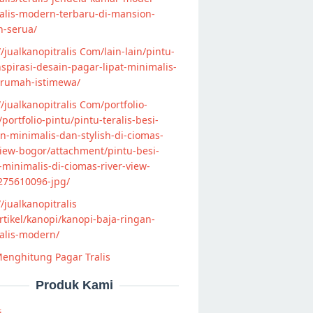
alis-modern-terbaru-di-mansion-
n-serua/
//jualkanopitralis Com/lain-lain/pintu-
nspirasi-desain-pagar-lipat-minimalis-
-rumah-istimewa/
//jualkanopitralis Com/portfolio-
s/portfolio-pintu/pintu-teralis-besi-
-minimalis-dan-stylish-di-ciomas-
view-bogor/attachment/pintu-besi-
s-minimalis-di-ciomas-river-view-
275610096-jpg/
//jualkanopitralis
tikel/kanopi/kanopi-baja-ringan-
alis-modern/
enghitung Pagar Tralis
Produk Kami