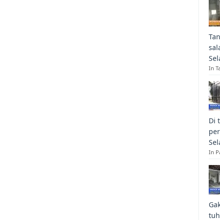
Tan
sal
Sel
In T
Di 
per
Sel
In 
Gak
tuh