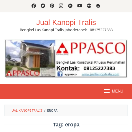
Skip
to
content
Jual Kanopi Tralis
Bengkel Las Kanopi Tralis Jabodetabek - 08125227383
MENU
JUAL KANOPI TRALIS
/
EROPA
Tag:
eropa