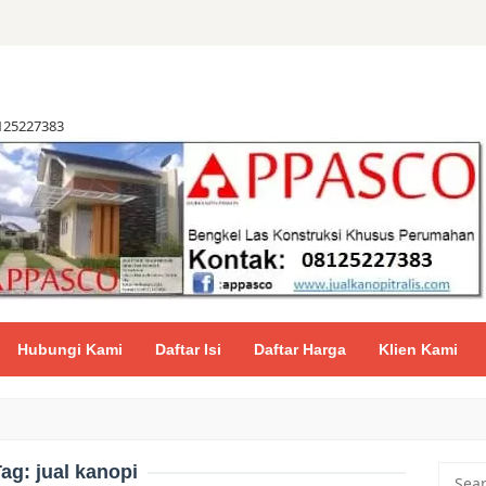
8125227383
Hubungi Kami
Daftar Isi
Daftar Harga
Klien Kami
Tag:
jual kanopi
Searc