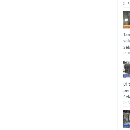
In R
Tan
sal
Sel
In T
Di 
per
Sel
In 