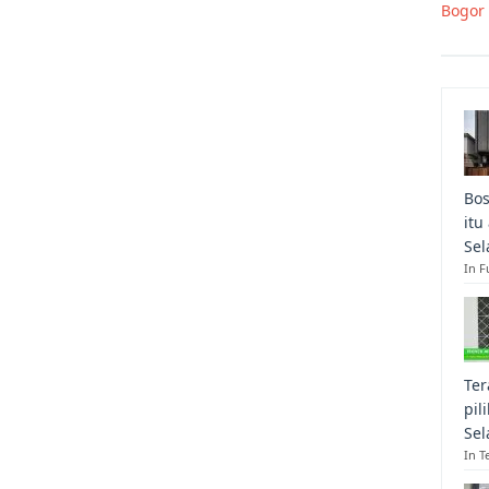
Bogor
Bos
itu
Sel
In F
Ter
pil
Sel
In T