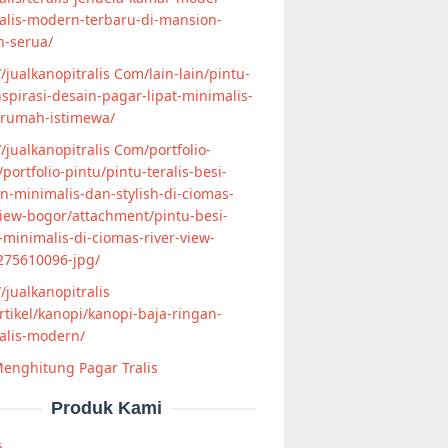
alis-modern-terbaru-di-mansion-
n-serua/
//jualkanopitralis Com/lain-lain/pintu-
nspirasi-desain-pagar-lipat-minimalis-
-rumah-istimewa/
//jualkanopitralis Com/portfolio-
s/portfolio-pintu/pintu-teralis-besi-
-minimalis-dan-stylish-di-ciomas-
view-bogor/attachment/pintu-besi-
s-minimalis-di-ciomas-river-view-
275610096-jpg/
//jualkanopitralis
tikel/kanopi/kanopi-baja-ringan-
alis-modern/
enghitung Pagar Tralis
Produk Kami