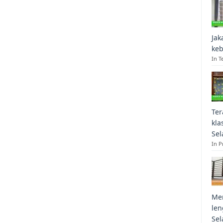
Jak
keb
In T
Ter
kla
Sel
In 
Mem
len
Sel