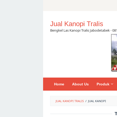
Skip
to
content
Jual Kanopi Tralis
Bengkel Las Kanopi Tralis Jabodetabek - 0
Home
About Us
Produk
JUAL KANOPI TRALIS
/
JUAL KANOPI