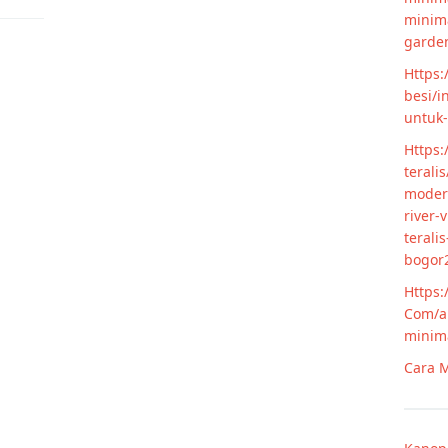
minim
garde
Https:
besi/i
untuk
Https:
terali
modern
river-
terali
bogor
Https:
Com/ar
minim
Cara M