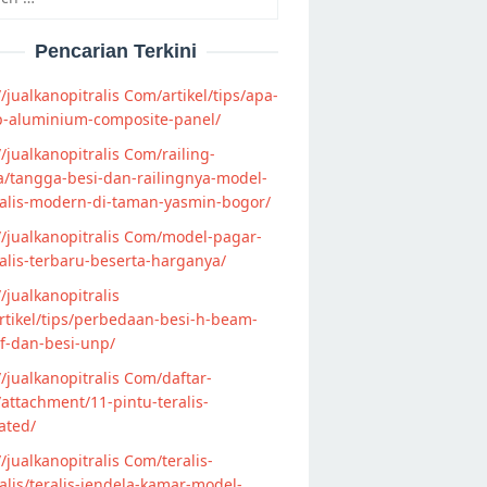
Pencarian Terkini
//jualkanopitralis Com/artikel/tips/apa-
p-aluminium-composite-panel/
//jualkanopitralis Com/railing-
/tangga-besi-dan-railingnya-model-
alis-modern-di-taman-yasmin-bogor/
//jualkanopitralis Com/model-pagar-
lis-terbaru-beserta-harganya/
//jualkanopitralis
tikel/tips/perbedaan-besi-h-beam-
f-dan-besi-unp/
//jualkanopitralis Com/daftar-
attachment/11-pintu-teralis-
ated/
//jualkanopitralis Com/teralis-
lis/teralis-jendela-kamar-model-