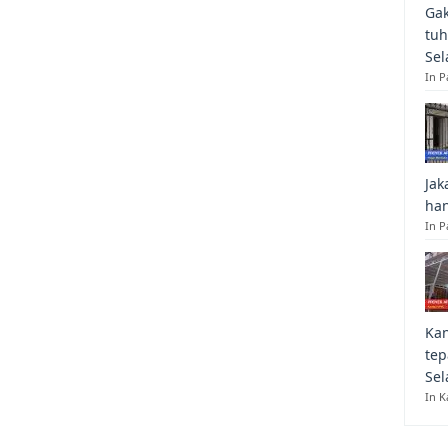
Gak
tuh
Sel
In 
Jak
han
In P
Kan
tep
Sel
In K