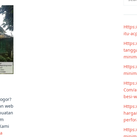
for:
Https:
itu-ac
Https:
tangga
minim
Https:
minima
Https:
Com/ar
besi-w
Bogor?
man web
Https:
buatan
harga/
am
perfor
 Kami
Https:
ya
minima