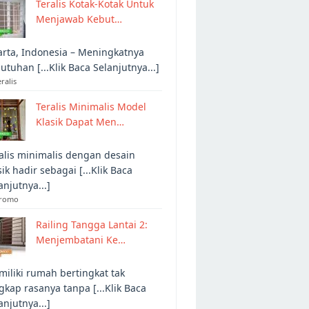
Teralis Kotak-Kotak Untuk
Menjawab Kebut…
arta, Indonesia – Meningkatnya
utuhan [...Klik Baca Selanjutnya...]
eralis
Teralis Minimalis Model
Klasik Dapat Men…
alis minimalis dengan desain
sik hadir sebagai [...Klik Baca
anjutnya...]
Promo
Railing Tangga Lantai 2:
Menjembatani Ke…
iliki rumah bertingkat tak
gkap rasanya tanpa [...Klik Baca
anjutnya...]