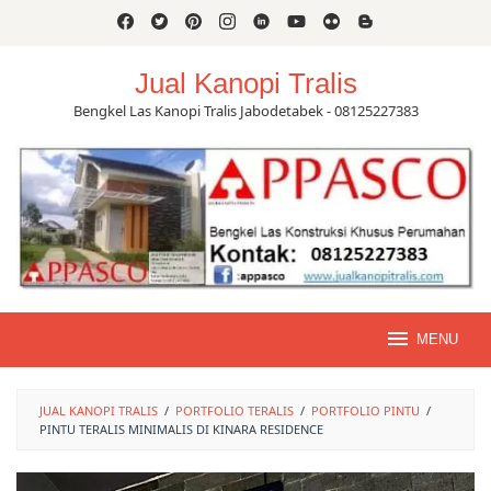
Skip
to
content
Jual Kanopi Tralis
Bengkel Las Kanopi Tralis Jabodetabek - 08125227383
MENU
JUAL KANOPI TRALIS
/
PORTFOLIO TERALIS
/
PORTFOLIO PINTU
/
PINTU TERALIS MINIMALIS DI KINARA RESIDENCE