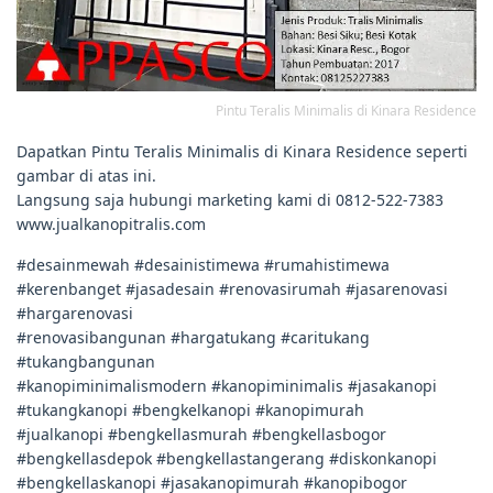
Pintu Teralis Minimalis di Kinara Residence
Dapatkan Pintu Teralis Minimalis di Kinara Residence seperti
gambar di atas ini.
Langsung saja hubungi marketing kami di 0812-522-7383
www.jualkanopitralis.com
#desainmewah #desainistimewa #rumahistimewa
#kerenbanget #jasadesain #renovasirumah #jasarenovasi
#hargarenovasi
#renovasibangunan #hargatukang #caritukang
#tukangbangunan
#kanopiminimalismodern #kanopiminimalis #jasakanopi
#tukangkanopi #bengkelkanopi #kanopimurah
#jualkanopi #bengkellasmurah #bengkellasbogor
#bengkellasdepok #bengkellastangerang #diskonkanopi
#bengkellaskanopi #jasakanopimurah #kanopibogor