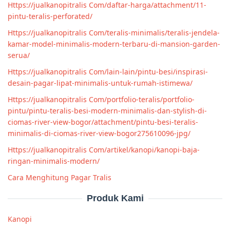
Https://jualkanopitralis Com/daftar-harga/attachment/11-
pintu-teralis-perforated/
Https://jualkanopitralis Com/teralis-minimalis/teralis-jendela-
kamar-model-minimalis-modern-terbaru-di-mansion-garden-
serua/
Https://jualkanopitralis Com/lain-lain/pintu-besi/inspirasi-
desain-pagar-lipat-minimalis-untuk-rumah-istimewa/
Https://jualkanopitralis Com/portfolio-teralis/portfolio-
pintu/pintu-teralis-besi-modern-minimalis-dan-stylish-di-
ciomas-river-view-bogor/attachment/pintu-besi-teralis-
minimalis-di-ciomas-river-view-bogor275610096-jpg/
Https://jualkanopitralis Com/artikel/kanopi/kanopi-baja-
ringan-minimalis-modern/
Cara Menghitung Pagar Tralis
Produk Kami
Kanopi