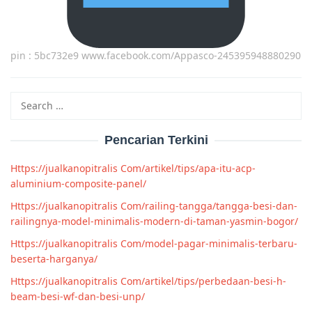
pin : 5bc732e9 www.facebook.com/Appasco-245395948880290
Search
for:
Pencarian Terkini
Https://jualkanopitralis Com/artikel/tips/apa-itu-acp-
aluminium-composite-panel/
Https://jualkanopitralis Com/railing-tangga/tangga-besi-dan-
railingnya-model-minimalis-modern-di-taman-yasmin-bogor/
Https://jualkanopitralis Com/model-pagar-minimalis-terbaru-
beserta-harganya/
Https://jualkanopitralis Com/artikel/tips/perbedaan-besi-h-
beam-besi-wf-dan-besi-unp/