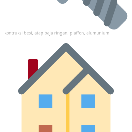
kontruksi besi, atap baja ringan, plaffon, alumunium