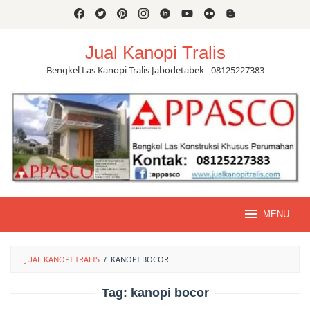
Skip
to
content
Jual Kanopi Tralis
Bengkel Las Kanopi Tralis Jabodetabek - 08125227383
MENU
JUAL KANOPI TRALIS
/
KANOPI BOCOR
Tag:
kanopi bocor