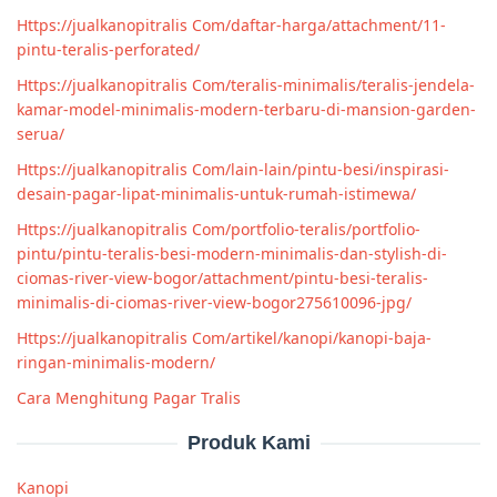
Https://jualkanopitralis Com/daftar-harga/attachment/11-
pintu-teralis-perforated/
Https://jualkanopitralis Com/teralis-minimalis/teralis-jendela-
kamar-model-minimalis-modern-terbaru-di-mansion-garden-
serua/
Https://jualkanopitralis Com/lain-lain/pintu-besi/inspirasi-
desain-pagar-lipat-minimalis-untuk-rumah-istimewa/
Https://jualkanopitralis Com/portfolio-teralis/portfolio-
pintu/pintu-teralis-besi-modern-minimalis-dan-stylish-di-
ciomas-river-view-bogor/attachment/pintu-besi-teralis-
minimalis-di-ciomas-river-view-bogor275610096-jpg/
Https://jualkanopitralis Com/artikel/kanopi/kanopi-baja-
ringan-minimalis-modern/
Cara Menghitung Pagar Tralis
Produk Kami
Kanopi