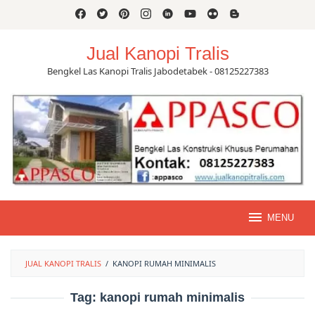
Skip
to
content
Jual Kanopi Tralis
Bengkel Las Kanopi Tralis Jabodetabek - 08125227383
MENU
JUAL KANOPI TRALIS
/
KANOPI RUMAH MINIMALIS
Tag:
kanopi rumah minimalis