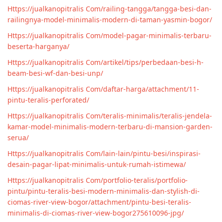
Https://jualkanopitralis Com/railing-tangga/tangga-besi-dan-
railingnya-model-minimalis-modern-di-taman-yasmin-bogor/
Https://jualkanopitralis Com/model-pagar-minimalis-terbaru-
beserta-harganya/
Https://jualkanopitralis Com/artikel/tips/perbedaan-besi-h-
beam-besi-wf-dan-besi-unp/
Https://jualkanopitralis Com/daftar-harga/attachment/11-
pintu-teralis-perforated/
Https://jualkanopitralis Com/teralis-minimalis/teralis-jendela-
kamar-model-minimalis-modern-terbaru-di-mansion-garden-
serua/
Https://jualkanopitralis Com/lain-lain/pintu-besi/inspirasi-
desain-pagar-lipat-minimalis-untuk-rumah-istimewa/
Https://jualkanopitralis Com/portfolio-teralis/portfolio-
pintu/pintu-teralis-besi-modern-minimalis-dan-stylish-di-
ciomas-river-view-bogor/attachment/pintu-besi-teralis-
minimalis-di-ciomas-river-view-bogor275610096-jpg/