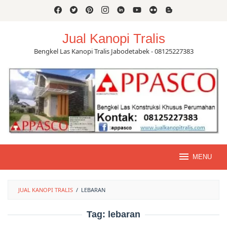
Skip
to
content
Jual Kanopi Tralis
Bengkel Las Kanopi Tralis Jabodetabek - 08125227383
MENU
JUAL KANOPI TRALIS
/
LEBARAN
Tag:
lebaran