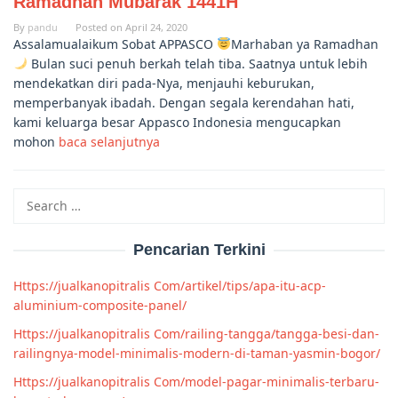
Ramadhan Mubarak 1441H
By
pandu
Posted on
April 24, 2020
Assalamualaikum Sobat APPASCO
Marhaban ya Ramadhan
Bulan suci penuh berkah telah tiba. Saatnya untuk lebih
mendekatkan diri pada-Nya, menjauhi keburukan,
memperbanyak ibadah. Dengan segala kerendahan hati,
kami keluarga besar Appasco Indonesia mengucapkan
mohon
baca selanjutnya
Search
for:
Pencarian Terkini
Https://jualkanopitralis Com/artikel/tips/apa-itu-acp-
aluminium-composite-panel/
Https://jualkanopitralis Com/railing-tangga/tangga-besi-dan-
railingnya-model-minimalis-modern-di-taman-yasmin-bogor/
Https://jualkanopitralis Com/model-pagar-minimalis-terbaru-