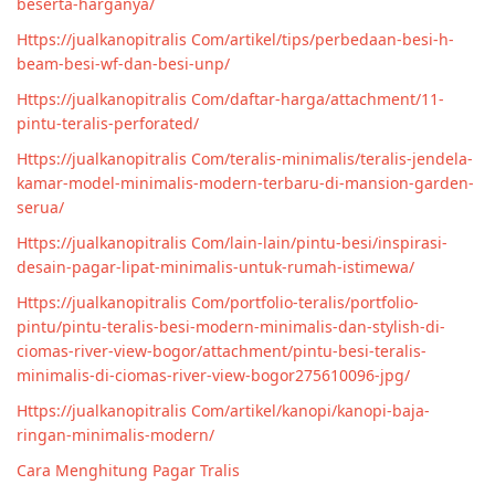
beserta-harganya/
Https://jualkanopitralis Com/artikel/tips/perbedaan-besi-h-
beam-besi-wf-dan-besi-unp/
Https://jualkanopitralis Com/daftar-harga/attachment/11-
pintu-teralis-perforated/
Https://jualkanopitralis Com/teralis-minimalis/teralis-jendela-
kamar-model-minimalis-modern-terbaru-di-mansion-garden-
serua/
Https://jualkanopitralis Com/lain-lain/pintu-besi/inspirasi-
desain-pagar-lipat-minimalis-untuk-rumah-istimewa/
Https://jualkanopitralis Com/portfolio-teralis/portfolio-
pintu/pintu-teralis-besi-modern-minimalis-dan-stylish-di-
ciomas-river-view-bogor/attachment/pintu-besi-teralis-
minimalis-di-ciomas-river-view-bogor275610096-jpg/
Https://jualkanopitralis Com/artikel/kanopi/kanopi-baja-
ringan-minimalis-modern/
Cara Menghitung Pagar Tralis