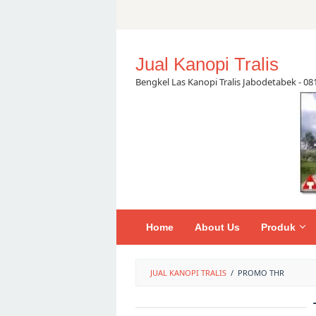
Skip
to
content
Jual Kanopi Tralis
Bengkel Las Kanopi Tralis Jabodetabek - 0
Home
About Us
Produk
JUAL KANOPI TRALIS
/
PROMO THR