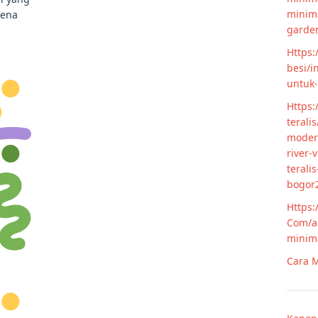
minim
rena
garde
Https:
besi/i
untuk
Https:
terali
modern
river-
terali
bogor
Https:
Com/ar
minim
Cara M