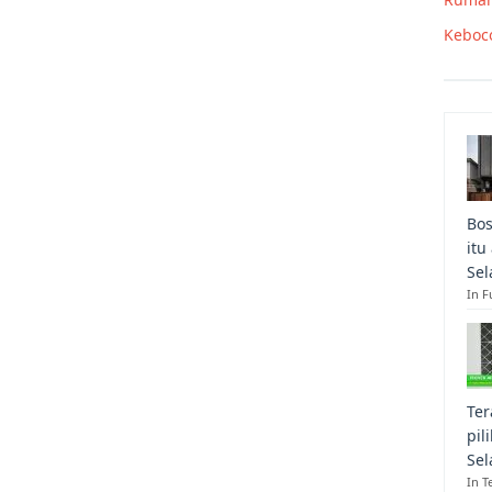
Keboc
Bos
itu
Sel
In F
Ter
pil
Sel
In T