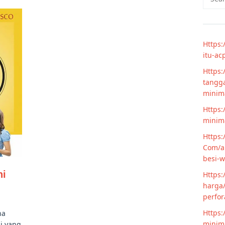
for:
Https:
itu-ac
Https:
tangga
minim
Https:
minima
Https:
Com/ar
besi-w
ni
Https:
harga/
perfor
Https:
na
minima
gi yang