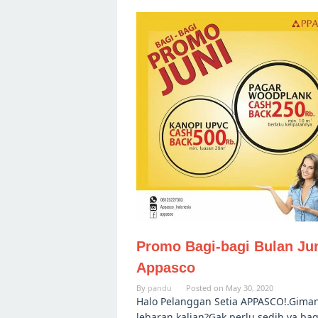
Promo Bagi-bagi Bulan Ju
Appasco
By
pandu
Posted on
May 30, 2020
Halo Pelanggan Setia APPASCO!.Gima
lebaran kalian?Gak perlu sedih ya ba