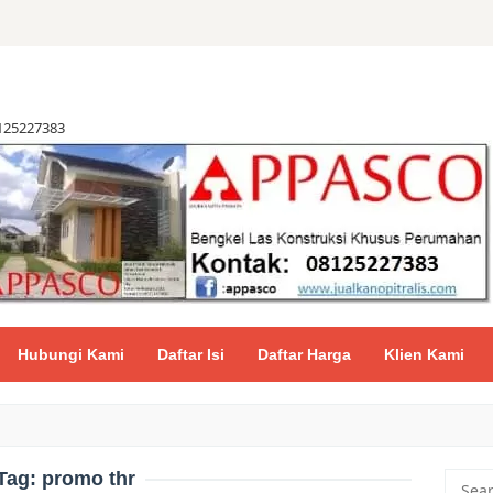
8125227383
Hubungi Kami
Daftar Isi
Daftar Harga
Klien Kami
Tag:
promo thr
Searc