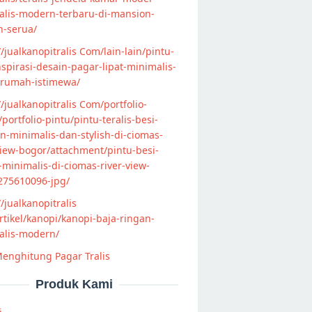
alis-modern-terbaru-di-mansion-
n-serua/
//jualkanopitralis Com/lain-lain/pintu-
nspirasi-desain-pagar-lipat-minimalis-
-rumah-istimewa/
//jualkanopitralis Com/portfolio-
s/portfolio-pintu/pintu-teralis-besi-
-minimalis-dan-stylish-di-ciomas-
view-bogor/attachment/pintu-besi-
s-minimalis-di-ciomas-river-view-
275610096-jpg/
//jualkanopitralis
tikel/kanopi/kanopi-baja-ringan-
alis-modern/
enghitung Pagar Tralis
Produk Kami