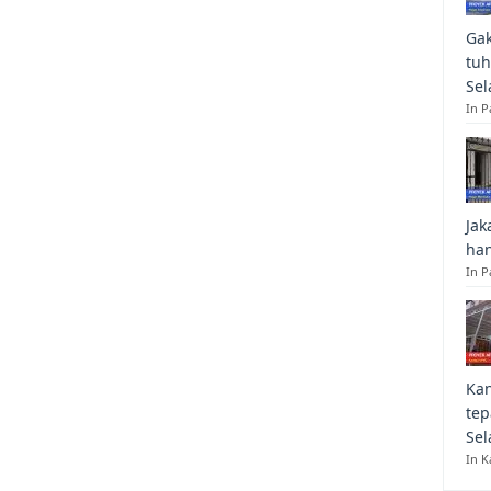
Gak
tuh
Sel
In 
Jak
han
In P
Kan
tep
Sel
In K