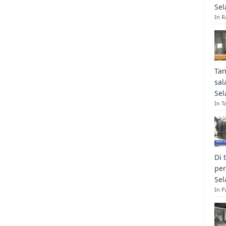
Sel
In R
Tan
sal
Sel
In T
Di 
per
Sel
In 