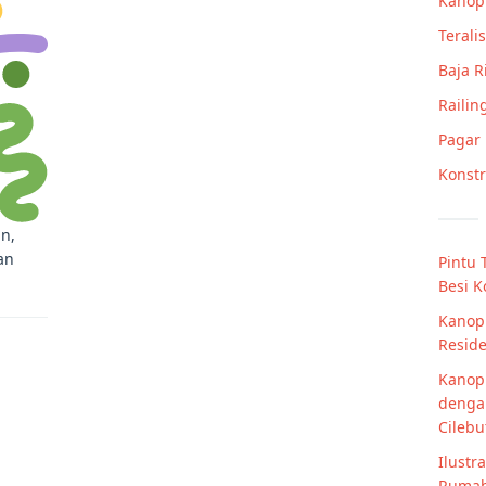
Kanop
Teralis
Baja 
Railin
Pagar
Konstr
n,
an
Pintu 
Besi K
Kanopi
Reside
Kanopi
denga
Cilebu
Ilust
Rumah