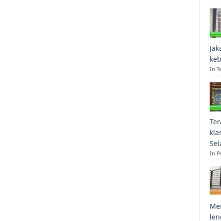
Jak
keb
In T
Ter
kla
Sel
In 
Mem
len