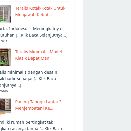
Teralis Kotak-Kotak Untuk
Menjawab Kebut…
arta, Indonesia – Meningkatnya
utuhan [...Klik Baca Selanjutnya...]
eralis
Teralis Minimalis Model
Klasik Dapat Men…
alis minimalis dengan desain
sik hadir sebagai [...Klik Baca
anjutnya...]
Promo
Railing Tangga Lantai 2:
Menjembatani Ke…
iliki rumah bertingkat tak
gkap rasanya tanpa [...Klik Baca