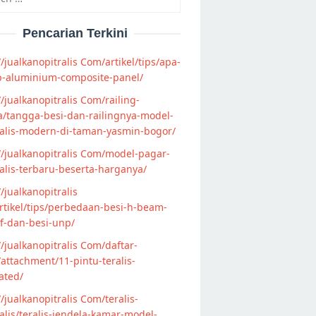
Pencarian Terkini
//jualkanopitralis Com/artikel/tips/apa-
p-aluminium-composite-panel/
//jualkanopitralis Com/railing-
/tangga-besi-dan-railingnya-model-
alis-modern-di-taman-yasmin-bogor/
//jualkanopitralis Com/model-pagar-
lis-terbaru-beserta-harganya/
//jualkanopitralis
tikel/tips/perbedaan-besi-h-beam-
f-dan-besi-unp/
//jualkanopitralis Com/daftar-
attachment/11-pintu-teralis-
ated/
//jualkanopitralis Com/teralis-
lis/teralis-jendela-kamar-model-