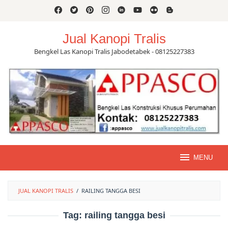
Skip
to
content
Jual Kanopi Tralis
Bengkel Las Kanopi Tralis Jabodetabek - 08125227383
MENU
JUAL KANOPI TRALIS
/
RAILING TANGGA BESI
Tag:
railing tangga besi