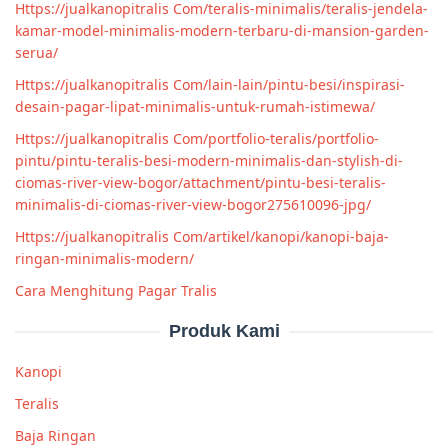
Https://jualkanopitralis Com/teralis-minimalis/teralis-jendela-
kamar-model-minimalis-modern-terbaru-di-mansion-garden-
serua/
Https://jualkanopitralis Com/lain-lain/pintu-besi/inspirasi-
desain-pagar-lipat-minimalis-untuk-rumah-istimewa/
Https://jualkanopitralis Com/portfolio-teralis/portfolio-
pintu/pintu-teralis-besi-modern-minimalis-dan-stylish-di-
ciomas-river-view-bogor/attachment/pintu-besi-teralis-
minimalis-di-ciomas-river-view-bogor275610096-jpg/
Https://jualkanopitralis Com/artikel/kanopi/kanopi-baja-
ringan-minimalis-modern/
Cara Menghitung Pagar Tralis
Produk Kami
Kanopi
Teralis
Baja Ringan