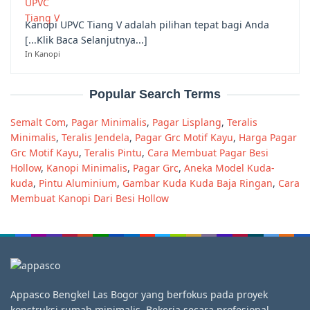
Kanopi UPVC Tiang V adalah pilihan tepat bagi Anda
[...Klik Baca Selanjutnya...]
In Kanopi
Popular Search Terms
Semalt Com
,
Pagar Minimalis
,
Pagar Lisplang
,
Teralis
Minimalis
,
Teralis Jendela
,
Pagar Grc Motif Kayu
,
Harga Pagar
Grc Motif Kayu
,
Teralis Pintu
,
Cara Membuat Pagar Besi
Hollow
,
Kanopi Minimalis
,
Pagar Grc
,
Aneka Model Kuda-
kuda
,
Pintu Aluminium
,
Gambar Kuda Kuda Baja Ringan
,
Cara
Membuat Kanopi Dari Besi Hollow
Appasco Bengkel Las Bogor yang berfokus pada proyek
konstruksi rumah minimalis. Bekerja secara profesional