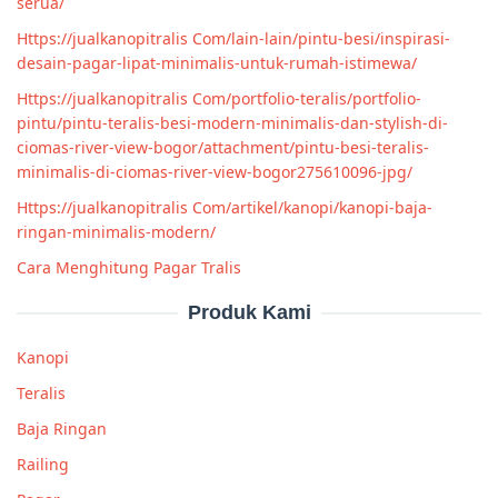
serua/
Https://jualkanopitralis Com/lain-lain/pintu-besi/inspirasi-
desain-pagar-lipat-minimalis-untuk-rumah-istimewa/
Https://jualkanopitralis Com/portfolio-teralis/portfolio-
pintu/pintu-teralis-besi-modern-minimalis-dan-stylish-di-
ciomas-river-view-bogor/attachment/pintu-besi-teralis-
minimalis-di-ciomas-river-view-bogor275610096-jpg/
Https://jualkanopitralis Com/artikel/kanopi/kanopi-baja-
ringan-minimalis-modern/
Cara Menghitung Pagar Tralis
Produk Kami
Kanopi
Teralis
Baja Ringan
Railing