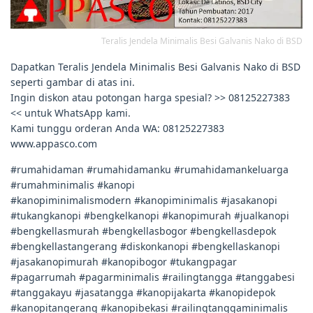
Teralis Jendela Minimalis Besi Galvanis Nako di BSD
Dapatkan Teralis Jendela Minimalis Besi Galvanis Nako di BSD
seperti gambar di atas ini.
Ingin diskon atau potongan harga spesial? >> 08125227383
<< untuk WhatsApp kami.
Kami tunggu orderan Anda WA: 08125227383
www.appasco.com
#rumahidaman #rumahidamanku #rumahidamankeluarga
#rumahminimalis #kanopi
#kanopiminimalismodern #kanopiminimalis #jasakanopi
#tukangkanopi #bengkelkanopi #kanopimurah #jualkanopi
#bengkellasmurah #bengkellasbogor #bengkellasdepok
#bengkellastangerang #diskonkanopi #bengkellaskanopi
#jasakanopimurah #kanopibogor #tukangpagar
#pagarrumah #pagarminimalis #railingtangga #tanggabesi
#tanggakayu #jasatangga #kanopijakarta #kanopidepok
#kanopitangerang #kanopibekasi #railingtanggaminimalis