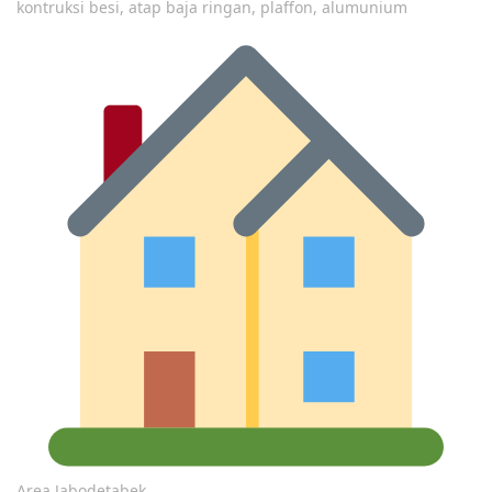
kontruksi besi, atap baja ringan, plaffon, alumunium
Area Jabodetabek