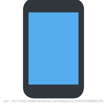
pin : 5bc732e9 www.facebook.com/Appasco-245395948880290