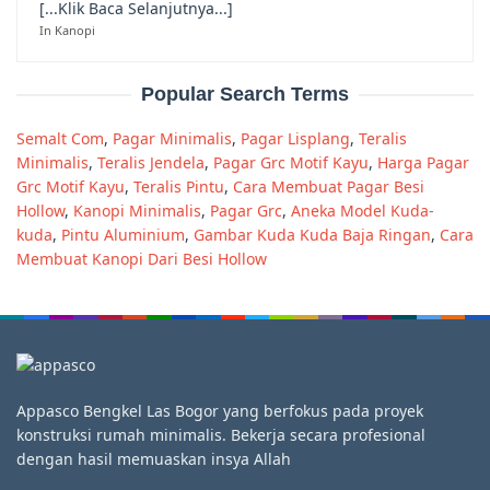
[...Klik Baca Selanjutnya...]
In Kanopi
Popular Search Terms
Semalt Com
,
Pagar Minimalis
,
Pagar Lisplang
,
Teralis
Minimalis
,
Teralis Jendela
,
Pagar Grc Motif Kayu
,
Harga Pagar
Grc Motif Kayu
,
Teralis Pintu
,
Cara Membuat Pagar Besi
Hollow
,
Kanopi Minimalis
,
Pagar Grc
,
Aneka Model Kuda-
kuda
,
Pintu Aluminium
,
Gambar Kuda Kuda Baja Ringan
,
Cara
Membuat Kanopi Dari Besi Hollow
Appasco Bengkel Las Bogor yang berfokus pada proyek
konstruksi rumah minimalis. Bekerja secara profesional
dengan hasil memuaskan insya Allah