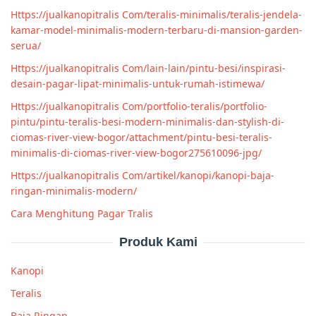
Https://jualkanopitralis Com/teralis-minimalis/teralis-jendela-
kamar-model-minimalis-modern-terbaru-di-mansion-garden-
serua/
Https://jualkanopitralis Com/lain-lain/pintu-besi/inspirasi-
desain-pagar-lipat-minimalis-untuk-rumah-istimewa/
Https://jualkanopitralis Com/portfolio-teralis/portfolio-
pintu/pintu-teralis-besi-modern-minimalis-dan-stylish-di-
ciomas-river-view-bogor/attachment/pintu-besi-teralis-
minimalis-di-ciomas-river-view-bogor275610096-jpg/
Https://jualkanopitralis Com/artikel/kanopi/kanopi-baja-
ringan-minimalis-modern/
Cara Menghitung Pagar Tralis
Produk Kami
Kanopi
Teralis
Baja Ringan