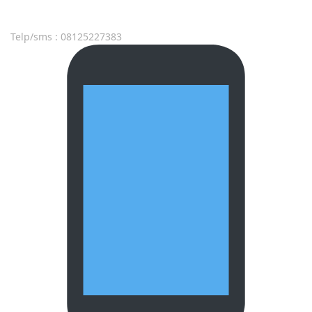
Telp/sms : 08125227383