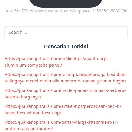
pin : 5bc732e9 www.facebook.com/Appasco-245395948880290
Search
for:
Pencarian Terkini
Https://jualkanopitralis Com/artikel/tips/apa-itu-acp-
aluminium-composite-panel/
Https://jualkanopitralis Com/railing-tangga/tangga-besi-dan-
railingnya-model-minimalis-modern-di-taman-yasmin-bogor/
Https://jualkanopitralis Com/model-pagar-minimalis-terbaru-
beserta-harganya/
Https://jualkanopitralis Com/artikel/tips/perbedaan-besi-h-
beam-besi-wf-dan-besi-unp/
Https://jualkanopitralis Com/daftar-harga/attachment/11-
pintu-teralis-perforated/