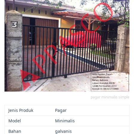
pagar minimalis simple
Jenis Produk
Pagar
Model
Minimalis
Bahan
galvanis