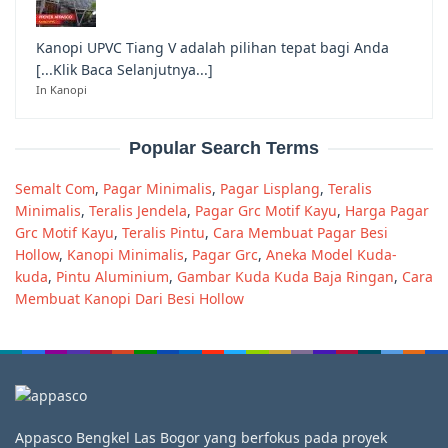
Kanopi UPVC Tiang V adalah pilihan tepat bagi Anda
[...Klik Baca Selanjutnya...]
In Kanopi
Popular Search Terms
Semalt Com
,
Pagar Minimalis
,
Pagar Lisplang
,
Teralis
Minimalis
,
Teralis Jendela
,
Pagar Grc Motif Kayu
,
Harga Pagar
Grc Motif Kayu
,
Teralis Pintu
,
Cara Membuat Pagar Besi
Hollow
,
Kanopi Minimalis
,
Pagar Grc
,
Aneka Model Kuda-
kuda
,
Pintu Aluminium
,
Gambar Kuda Kuda Baja Ringan
,
Cara
Membuat Kanopi Dari Besi Hollow
Appasco Bengkel Las Bogor yang berfokus pada proyek