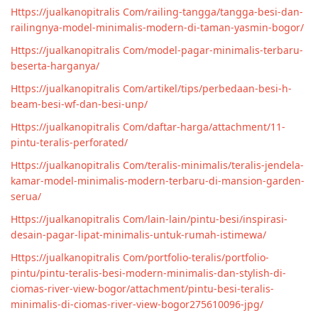
Https://jualkanopitralis Com/railing-tangga/tangga-besi-dan-
railingnya-model-minimalis-modern-di-taman-yasmin-bogor/
Https://jualkanopitralis Com/model-pagar-minimalis-terbaru-
beserta-harganya/
Https://jualkanopitralis Com/artikel/tips/perbedaan-besi-h-
beam-besi-wf-dan-besi-unp/
Https://jualkanopitralis Com/daftar-harga/attachment/11-
pintu-teralis-perforated/
Https://jualkanopitralis Com/teralis-minimalis/teralis-jendela-
kamar-model-minimalis-modern-terbaru-di-mansion-garden-
serua/
Https://jualkanopitralis Com/lain-lain/pintu-besi/inspirasi-
desain-pagar-lipat-minimalis-untuk-rumah-istimewa/
Https://jualkanopitralis Com/portfolio-teralis/portfolio-
pintu/pintu-teralis-besi-modern-minimalis-dan-stylish-di-
ciomas-river-view-bogor/attachment/pintu-besi-teralis-
minimalis-di-ciomas-river-view-bogor275610096-jpg/