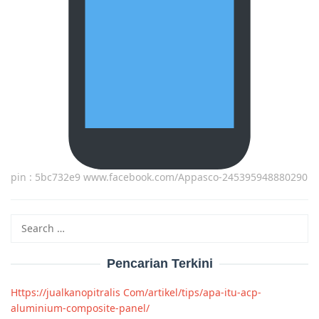
pin : 5bc732e9 www.facebook.com/Appasco-245395948880290
Search
for:
Pencarian Terkini
Https://jualkanopitralis Com/artikel/tips/apa-itu-acp-
aluminium-composite-panel/