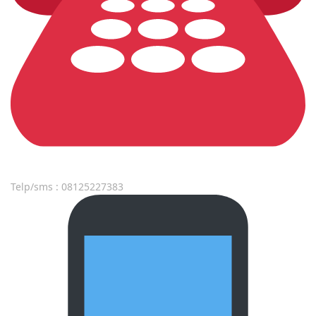
Telp/sms : 08125227383