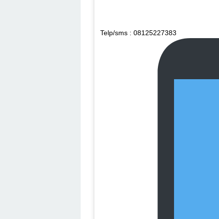
Telp/sms : 08125227383