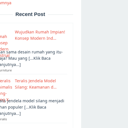
amnya
Recent Post
Wujudkan Rumah Impian!
Konsep Modern Ind…
an sama desain rumah yang itu-
 aja? Mau yang [...Klik Baca
anjutnya...]
urniture
Teralis Jendela Model
Silang: Keamanan d…
alis jendela model silang menjadi
ihan populer [...Klik Baca
anjutnya...]
eralis