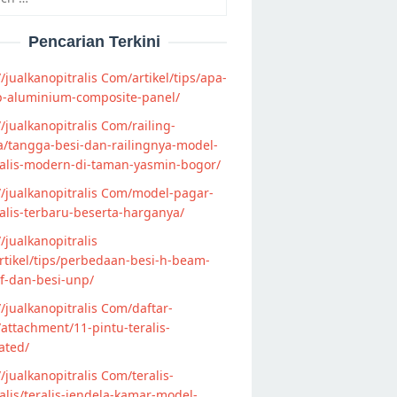
Pencarian Terkini
//jualkanopitralis Com/artikel/tips/apa-
p-aluminium-composite-panel/
//jualkanopitralis Com/railing-
/tangga-besi-dan-railingnya-model-
alis-modern-di-taman-yasmin-bogor/
//jualkanopitralis Com/model-pagar-
lis-terbaru-beserta-harganya/
//jualkanopitralis
tikel/tips/perbedaan-besi-h-beam-
f-dan-besi-unp/
//jualkanopitralis Com/daftar-
attachment/11-pintu-teralis-
ated/
//jualkanopitralis Com/teralis-
lis/teralis-jendela-kamar-model-