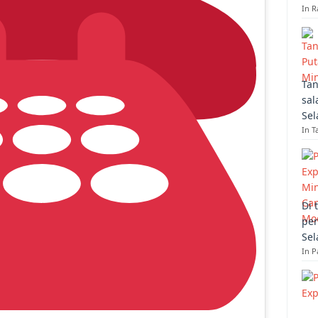
In R
Tan
sal
Sel
In T
Di 
per
Sel
In 