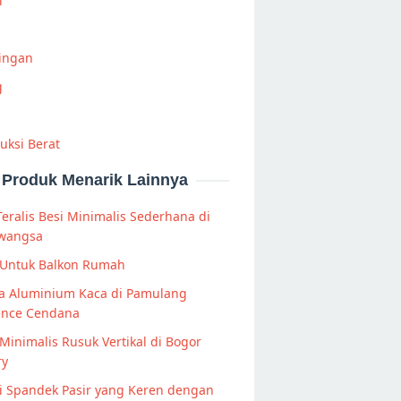
i
Ringan
g
uksi Berat
Produk Menarik Lainnya
Teralis Besi Minimalis Sederhana di
wangsa
 Untuk Balkon Rumah
la Aluminium Kaca di Pamulang
ence Cendana
Minimalis Rusuk Vertikal di Bogor
ry
i Spandek Pasir yang Keren dengan