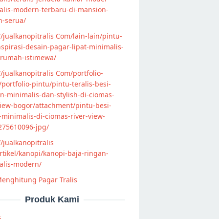
alis-modern-terbaru-di-mansion-
n-serua/
//jualkanopitralis Com/lain-lain/pintu-
nspirasi-desain-pagar-lipat-minimalis-
-rumah-istimewa/
//jualkanopitralis Com/portfolio-
s/portfolio-pintu/pintu-teralis-besi-
-minimalis-dan-stylish-di-ciomas-
view-bogor/attachment/pintu-besi-
s-minimalis-di-ciomas-river-view-
275610096-jpg/
//jualkanopitralis
tikel/kanopi/kanopi-baja-ringan-
alis-modern/
enghitung Pagar Tralis
Produk Kami