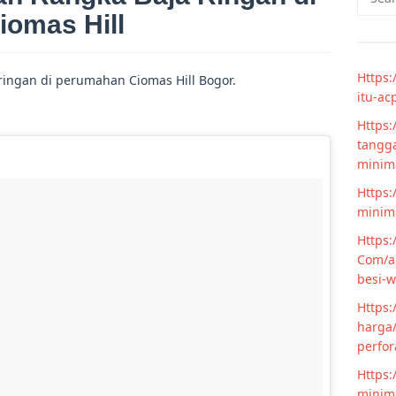
for:
iomas Hill
Https:
ringan di perumahan Ciomas Hill Bogor.
itu-ac
Https:
tangga
minim
Https:
minima
Https:
Com/ar
besi-w
Https:
harga/
perfor
Https:
minima