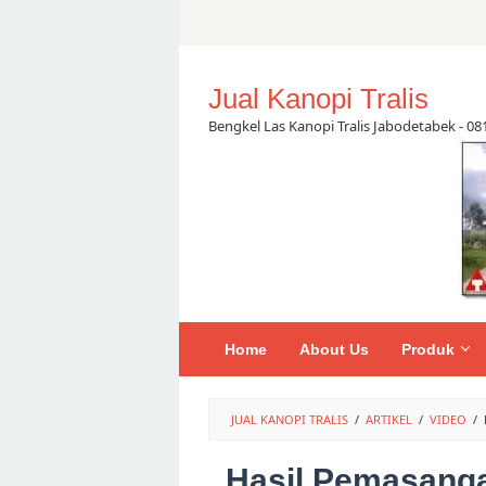
Skip
to
content
Jual Kanopi Tralis
Bengkel Las Kanopi Tralis Jabodetabek - 0
Home
About Us
Produk
JUAL KANOPI TRALIS
/
ARTIKEL
/
VIDEO
/
Hasil Pemasanga