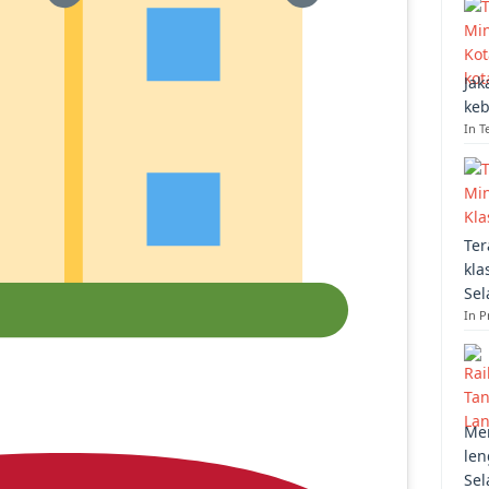
Jak
keb
In T
Ter
kla
Sel
In 
Mem
len
Sel