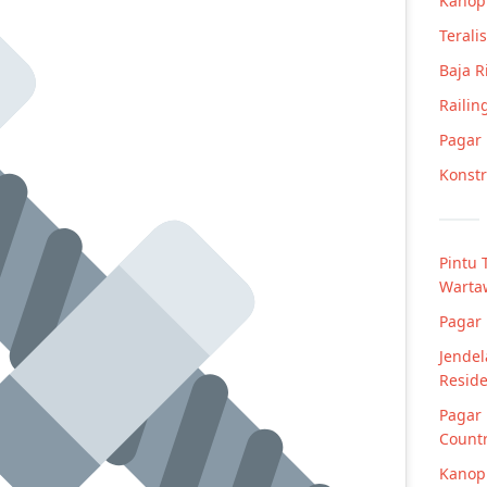
Kanop
Teralis
Baja 
Railin
Pagar
Konstr
Pintu 
Warta
Pagar
Jende
Resid
Pagar 
Count
Kanop