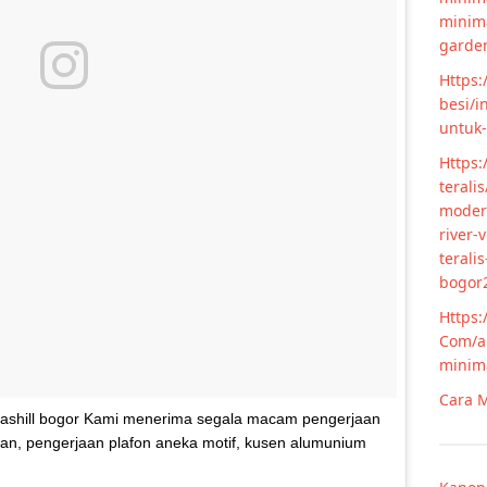
minim
garde
Https:
besi/i
untuk
Https:
terali
modern
river-
terali
bogor
Https:
Com/ar
minim
Cara M
ashill bogor Kami menerima segala macam pengerjaan
ingan, pengerjaan plafon aneka motif, kusen alumunium