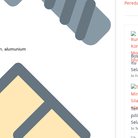
Pered
fon, alumunium
Bos
itu
Sel
In F
Ter
pil
Sel
In T