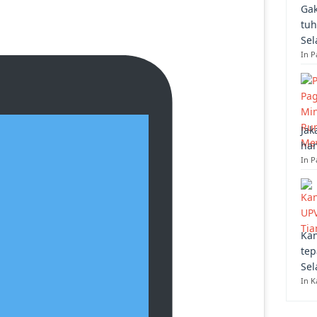
Gak
tuh
Sel
In 
Jak
han
In P
Kan
tep
Sel
In K