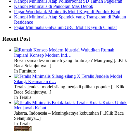
Kanopi Minimalis Atap Polikarbonat SD Taman Pagelaran
Kanopi Minimalis di Pancoran Mas Depok
Pagar Woodplank Minimalis Motif Kayu di Pondok Kopi
Kanopi Minimalis Atap Spandek yang Transparan di Pakuan
Residence
Pagar Minimalis Galvalum GRC Motif Kayu di Ciputat
Recent Post
Wujudkan Rumah
Impian! Konsep Modern Ind…
Bosan sama desain rumah yang itu-itu aja? Mau yang [...Klik
Baca Selanjutnya...]
In Furniture
Teralis Jendela Model
Silang: Keamanan d…
Teralis jendela model silang menjadi pilihan populer [...Klik
Baca Selanjutnya...]
In Teralis
Teralis Kotak-Kotak Untuk
Menjawab Kebut…
Jakarta, Indonesia – Meningkatnya kebutuhan [...Klik Baca
Selanjutnya...]
In Teralis