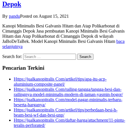
Depok
By
pandu
Posted on
August 15, 2021
Kanopi Minimalis Besi Galvanis Hitam dan Atap Polikarbonat di
Cimanggis Depok Jasa pembuatan Kanopi Minimalis Besi Galvanis
Hitam dan Atap Polikarbonat di Cimanggis Depok di wilayah
JaBoDeTaBek. Model Kanopi Minimalis Besi Galvanis Hitam
baca
selanjutnya
Search for:
Pencarian Terkini
Https://jualkanopitralis Com/artikel/tips/apa-itu-acp-
aluminium-composite-panel/
Https://jualkanopitralis Com/railing-tangga/tangga-besi-dan-
railingnya-model-minimalis-modern-di-taman-yasmin-bogor/
Https://jualkanopitralis Com/model-pagar-minimalis-terbaru-
beserta-harganya/
Https://jualkanopitralis Com/artikel/tips/perbedaan-besi-h-
beam-besi-wf-dan-besi-unp/
Https://jualkanopitralis Com/daftar-harga/attachment/11-pintu-
teralis-perforated/