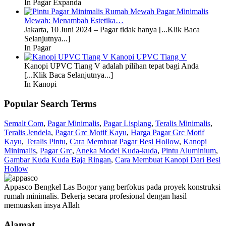
In Pagar Expanda
Pagar Minimalis
Mewah: Menambah Estetika…
Jakarta, 10 Juni 2024 – Pagar tidak hanya [...Klik Baca
Selanjutnya...]
In Pagar
Kanopi UPVC Tiang V
Kanopi UPVC Tiang V adalah pilihan tepat bagi Anda
[...Klik Baca Selanjutnya...]
In Kanopi
Popular Search Terms
Semalt Com
,
Pagar Minimalis
,
Pagar Lisplang
,
Teralis Minimalis
,
Teralis Jendela
,
Pagar Grc Motif Kayu
,
Harga Pagar Grc Motif
Kayu
,
Teralis Pintu
,
Cara Membuat Pagar Besi Hollow
,
Kanopi
Minimalis
,
Pagar Grc
,
Aneka Model Kuda-kuda
,
Pintu Aluminium
,
Gambar Kuda Kuda Baja Ringan
,
Cara Membuat Kanopi Dari Besi
Hollow
Appasco Bengkel Las Bogor yang berfokus pada proyek konstruksi
rumah minimalis. Bekerja secara profesional dengan hasil
memuaskan insya Allah
Alamat