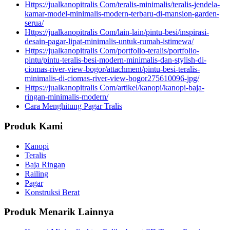
Https://jualkanopitralis Com/teralis-minimalis/teralis-jendela-
kamar-model-minimalis-modern-terbaru-di-mansion-garden-
serua/
Https://jualkanopitralis Com/lain-lain/pintu-besi/inspirasi-
desain-pagar-lipat-minimalis-untuk-rumah-istimewa/
Https://jualkanopitralis Com/portfolio-teralis/portfolio-
pintu/pintu-teralis-besi-modern-minimalis-dan-stylish-di-
ciomas-river-view-bogor/attachment/pintu-besi-teralis-
minimalis-di-ciomas-river-view-bogor275610096-jpg/
Https://jualkanopitralis Com/artikel/kanopi/kanopi-baja-
ringan-minimalis-modern/
Cara Menghitung Pagar Tralis
Produk Kami
Kanopi
Teralis
Baja Ringan
Railing
Pagar
Konstruksi Berat
Produk Menarik Lainnya