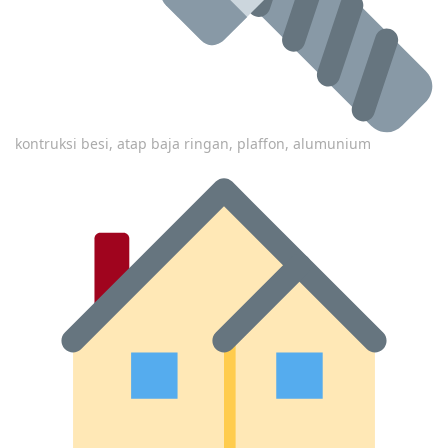
kontruksi besi, atap baja ringan, plaffon, alumunium