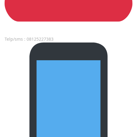
Telp/sms : 08125227383