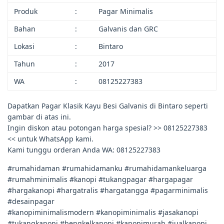
Produk
:
Pagar Minimalis
Bahan
:
Galvanis dan GRC
Lokasi
:
Bintaro
Tahun
:
2017
WA
:
08125227383
Dapatkan Pagar Klasik Kayu Besi Galvanis di Bintaro seperti
gambar di atas ini.
Ingin diskon atau potongan harga spesial? >> 08125227383
<< untuk WhatsApp kami.
Kami tunggu orderan Anda WA: 08125227383
#rumahidaman #rumahidamanku #rumahidamankeluarga
#rumahminimalis #kanopi #tukangpagar #hargapagar
#hargakanopi #hargatralis #hargatangga #pagarminimalis
#desainpagar
#kanopiminimalismodern #kanopiminimalis #jasakanopi
#tukangkanopi #bengkelkanopi #kanopimurah #jualkanopi