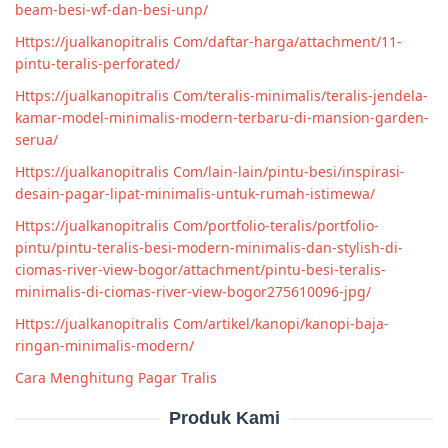
beam-besi-wf-dan-besi-unp/
Https://jualkanopitralis Com/daftar-harga/attachment/11-
pintu-teralis-perforated/
Https://jualkanopitralis Com/teralis-minimalis/teralis-jendela-
kamar-model-minimalis-modern-terbaru-di-mansion-garden-
serua/
Https://jualkanopitralis Com/lain-lain/pintu-besi/inspirasi-
desain-pagar-lipat-minimalis-untuk-rumah-istimewa/
Https://jualkanopitralis Com/portfolio-teralis/portfolio-
pintu/pintu-teralis-besi-modern-minimalis-dan-stylish-di-
ciomas-river-view-bogor/attachment/pintu-besi-teralis-
minimalis-di-ciomas-river-view-bogor275610096-jpg/
Https://jualkanopitralis Com/artikel/kanopi/kanopi-baja-
ringan-minimalis-modern/
Cara Menghitung Pagar Tralis
Produk Kami