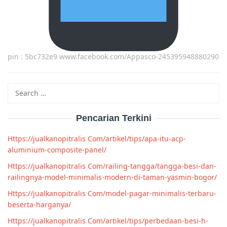
pin : 5bc732e9 www.facebook.com/Appasco-245395948880290
Search
for:
Pencarian Terkini
Https://jualkanopitralis Com/artikel/tips/apa-itu-acp-
aluminium-composite-panel/
Https://jualkanopitralis Com/railing-tangga/tangga-besi-dan-
railingnya-model-minimalis-modern-di-taman-yasmin-bogor/
Https://jualkanopitralis Com/model-pagar-minimalis-terbaru-
beserta-harganya/
Https://jualkanopitralis Com/artikel/tips/perbedaan-besi-h-