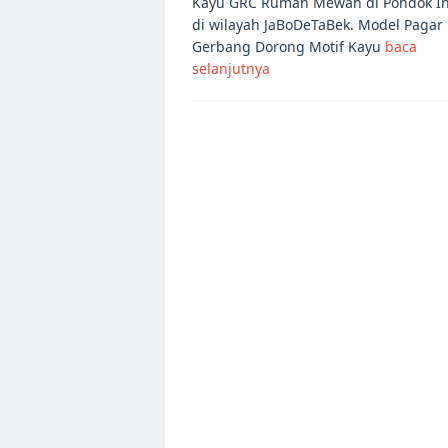
Kayu GRC Rumah Mewah di Pondok I
di wilayah JaBoDeTaBek. Model Pagar
Gerbang Dorong Motif Kayu
baca
selanjutnya