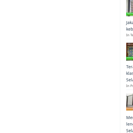
Jak
keb
In T
Ter
kla
Sel
In 
Mem
len
Sel