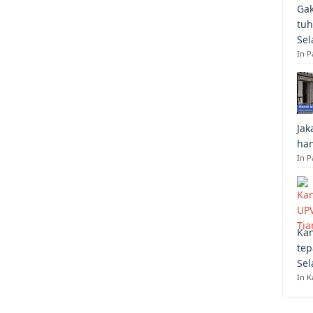
Gak
tuh
Sel
In 
Jak
han
In P
Kan
tep
Sel
In K