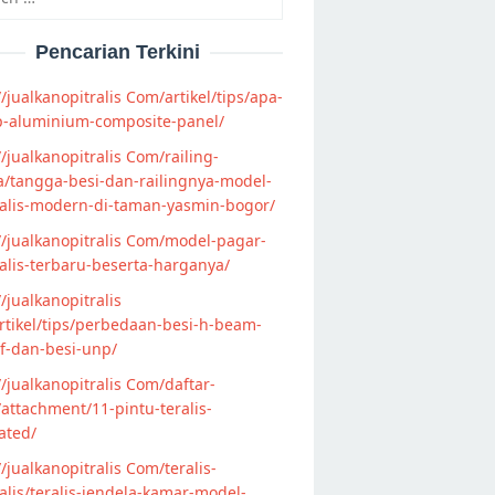
Pencarian Terkini
//jualkanopitralis Com/artikel/tips/apa-
p-aluminium-composite-panel/
//jualkanopitralis Com/railing-
/tangga-besi-dan-railingnya-model-
alis-modern-di-taman-yasmin-bogor/
//jualkanopitralis Com/model-pagar-
lis-terbaru-beserta-harganya/
//jualkanopitralis
tikel/tips/perbedaan-besi-h-beam-
f-dan-besi-unp/
//jualkanopitralis Com/daftar-
attachment/11-pintu-teralis-
ated/
//jualkanopitralis Com/teralis-
lis/teralis-jendela-kamar-model-