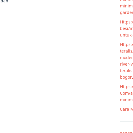
ndah
minim
garde
Https:
besi/i
untuk
Https:
terali
modern
river-
terali
bogor
Https:
Com/ar
minim
Cara M