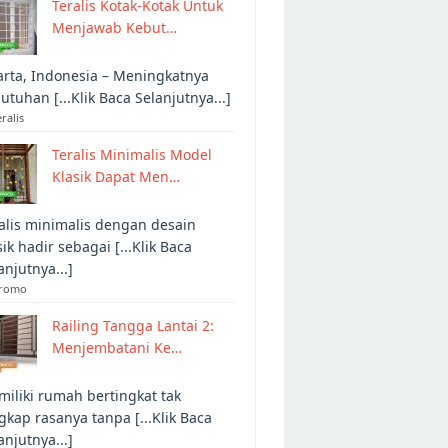
Teralis Kotak-Kotak Untuk
Menjawab Kebut…
arta, Indonesia – Meningkatnya
utuhan [...Klik Baca Selanjutnya...]
eralis
Teralis Minimalis Model
Klasik Dapat Men…
alis minimalis dengan desain
sik hadir sebagai [...Klik Baca
anjutnya...]
Promo
Railing Tangga Lantai 2:
Menjembatani Ke…
iliki rumah bertingkat tak
gkap rasanya tanpa [...Klik Baca
anjutnya...]