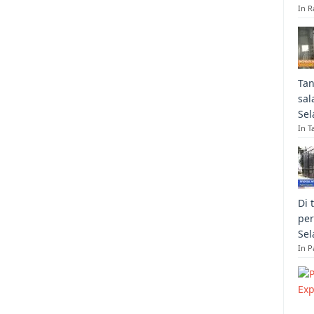
In R
Tan
sal
Sel
In T
Di 
per
Sel
In 