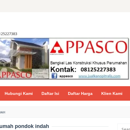
8125227383
Hubungi Kami
Daftar Isi
Daftar Harga
Klien Kami
DAH
rumah pondok indah
Searc