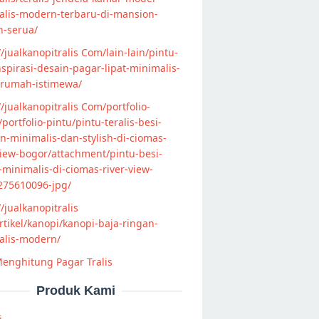
alis-modern-terbaru-di-mansion-
n-serua/
//jualkanopitralis Com/lain-lain/pintu-
nspirasi-desain-pagar-lipat-minimalis-
-rumah-istimewa/
//jualkanopitralis Com/portfolio-
s/portfolio-pintu/pintu-teralis-besi-
-minimalis-dan-stylish-di-ciomas-
view-bogor/attachment/pintu-besi-
s-minimalis-di-ciomas-river-view-
275610096-jpg/
//jualkanopitralis
tikel/kanopi/kanopi-baja-ringan-
alis-modern/
enghitung Pagar Tralis
Produk Kami