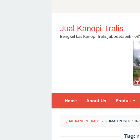
Skip
to
content
Jual Kanopi Tralis
Bengkel Las Kanopi Tralis Jabodetabek - 0
Home
About Us
Produk
JUAL KANOPI TRALIS
/
RUMAH PONDOK IN
Tag: