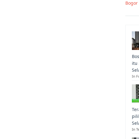
Bogor
Bos
itu
Sel
In F
Ter
pil
Sel
In T