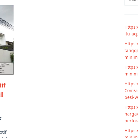
for:
Https:
itu-ac
Https:
tangga
minim
Https:
minima
Https:
if
Com/ar
di
besi-w
Https:
harga/
RC
perfor
Https:
tif
minima