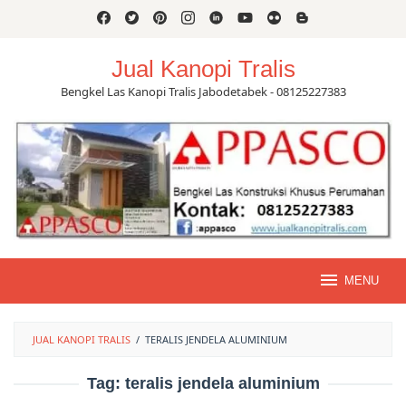
Skip
to
content
Jual Kanopi Tralis
Bengkel Las Kanopi Tralis Jabodetabek - 08125227383
MENU
JUAL KANOPI TRALIS
/
TERALIS JENDELA ALUMINIUM
Tag:
teralis jendela aluminium