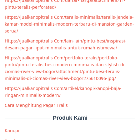
Https://jualkanopitralis Com/daftar-harga/attachment/11-
pintu-teralis-perforated/
Https://jualkanopitralis Com/teralis-minimalis/teralis-jendela-
kamar-model-minimalis-modern-terbaru-di-mansion-garden-
serua/
Https://jualkanopitralis Com/lain-lain/pintu-besi/inspirasi-
desain-pagar-lipat-minimalis-untuk-rumah-istimewa/
Https://jualkanopitralis Com/portfolio-teralis/portfolio-
pintu/pintu-teralis-besi-modern-minimalis-dan-stylish-di-
ciomas-river-view-bogor/attachment/pintu-besi-teralis-
minimalis-di-ciomas-river-view-bogor275610096-jpg/
Https://jualkanopitralis Com/artikel/kanopi/kanopi-baja-
ringan-minimalis-modern/
Cara Menghitung Pagar Tralis
Produk Kami
Kanopi