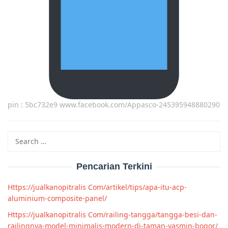
pin : 5bc732e9 www.facebook.com/Appasco-245395948880290
Search
for:
Pencarian Terkini
Https://jualkanopitralis Com/artikel/tips/apa-itu-acp-
aluminium-composite-panel/
Https://jualkanopitralis Com/railing-tangga/tangga-besi-dan-
railingnya-model-minimalis-modern-di-taman-yasmin-bogor/