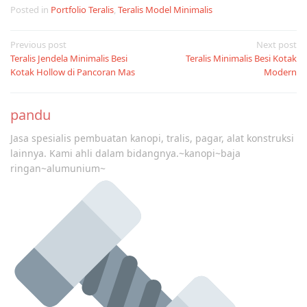
Posted in
Portfolio Teralis
,
Teralis Model Minimalis
Post
Previous post
Next post
Teralis Jendela Minimalis Besi
Teralis Minimalis Besi Kotak
navigation
Kotak Hollow di Pancoran Mas
Modern
pandu
Jasa spesialis pembuatan kanopi, tralis, pagar, alat konstruksi
lainnya. Kami ahli dalam bidangnya.~kanopi~baja
ringan~alumunium~