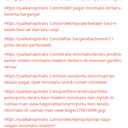
Https://jualkanopitralis Com/model-pagar-minimalis-terbaru-
beserta-harganya/
Https://jualkanopitralis Com/artikel/tips/perbedaan-besi-h-
beam-besi-wf-dan-besi-unp/
Https://jualkanopitralis Com/daftar-harga/attachment/11-
pintu-teralis-perforated/
Https://jualkanopitralis Com/teralis-minimalis/teralis-jendela-
kamar-model-minimalis-modern-terbaru-di-mansion-garden-
serua/
Https://jualkanopitralis Com/lain-lain/pintu-besi/inspirasi-
desain-pagar-lipat-minimalis-untuk-rumah-istimewa/
Https://jualkanopitralis Com/portfolio-teralis/portfolio-
pintu/pintu-teralis-besi-modern-minimalis-dan-stylish-di-
ciomas-river-view-bogor/attachment/pintu-besi-teralis-
minimalis-di-ciomas-river-view-bogor275610096-jpg/
Https://jualkanopitralis Com/artikel/kanopi/kanopi-baja-
ringan-minimalis-modern/