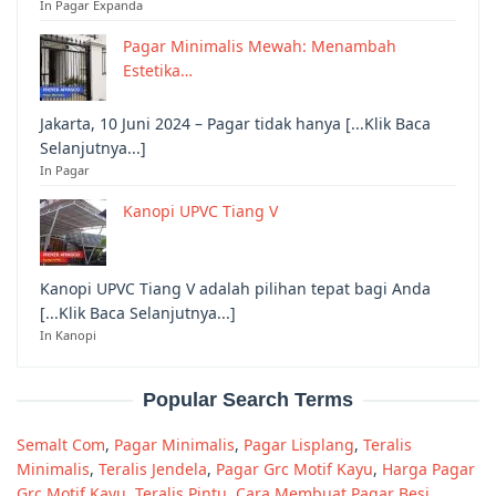
In Pagar Expanda
Pagar Minimalis Mewah: Menambah
Estetika…
Jakarta, 10 Juni 2024 – Pagar tidak hanya [...Klik Baca
Selanjutnya...]
In Pagar
Kanopi UPVC Tiang V
Kanopi UPVC Tiang V adalah pilihan tepat bagi Anda
[...Klik Baca Selanjutnya...]
In Kanopi
Popular Search Terms
Semalt Com
,
Pagar Minimalis
,
Pagar Lisplang
,
Teralis
Minimalis
,
Teralis Jendela
,
Pagar Grc Motif Kayu
,
Harga Pagar
Grc Motif Kayu
,
Teralis Pintu
,
Cara Membuat Pagar Besi