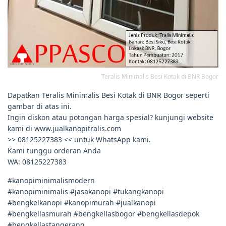
Teralis Minimalis Besi Kotak di BNR Bogor
Dapatkan Teralis Minimalis Besi Kotak di BNR Bogor seperti
gambar di atas ini.
Ingin diskon atau potongan harga spesial? kunjungi website
kami di www.jualkanopitralis.com
>> 08125227383 << untuk WhatsApp kami.
Kami tunggu orderan Anda
WA: 08125227383
#kanopiminimalismodern
#kanopiminimalis #jasakanopi #tukangkanopi
#bengkelkanopi #kanopimurah #jualkanopi
#bengkellasmurah #bengkellasbogor #bengkellasdepok
#bengkellastangerang