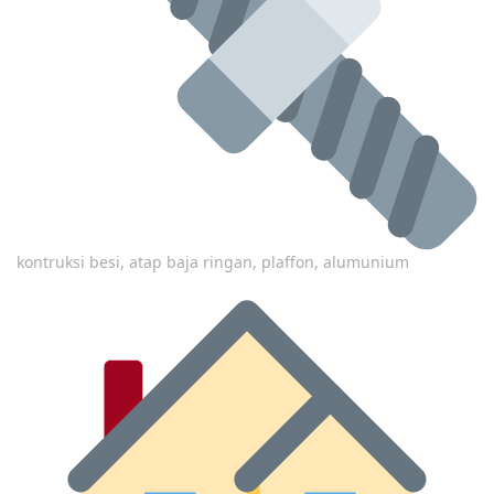
kontruksi besi, atap baja ringan, plaffon, alumunium