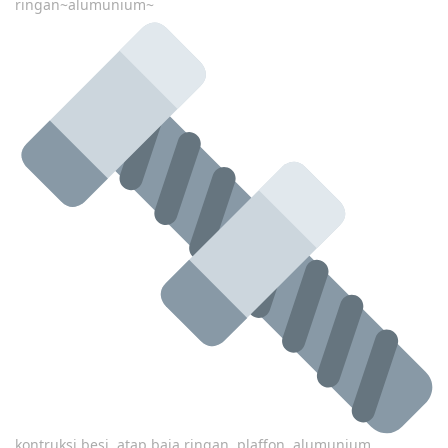
ringan~alumunium~
kontruksi besi, atap baja ringan, plaffon, alumunium