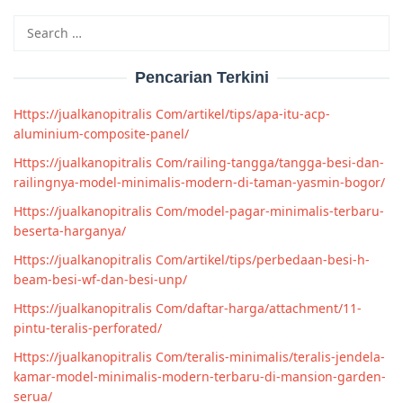
Search
for:
Pencarian Terkini
Https://jualkanopitralis Com/artikel/tips/apa-itu-acp-
aluminium-composite-panel/
Https://jualkanopitralis Com/railing-tangga/tangga-besi-dan-
railingnya-model-minimalis-modern-di-taman-yasmin-bogor/
Https://jualkanopitralis Com/model-pagar-minimalis-terbaru-
beserta-harganya/
Https://jualkanopitralis Com/artikel/tips/perbedaan-besi-h-
beam-besi-wf-dan-besi-unp/
Https://jualkanopitralis Com/daftar-harga/attachment/11-
pintu-teralis-perforated/
Https://jualkanopitralis Com/teralis-minimalis/teralis-jendela-
kamar-model-minimalis-modern-terbaru-di-mansion-garden-
serua/