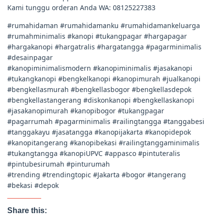
Kami tunggu orderan Anda WA: 08125227383
#rumahidaman #rumahidamanku #rumahidamankeluarga
#rumahminimalis #kanopi #tukangpagar #hargapagar
#hargakanopi #hargatralis #hargatangga #pagarminimalis
#desainpagar
#kanopiminimalismodern #kanopiminimalis #jasakanopi
#tukangkanopi #bengkelkanopi #kanopimurah #jualkanopi
#bengkellasmurah #bengkellasbogor #bengkellasdepok
#bengkellastangerang #diskonkanopi #bengkellaskanopi
#jasakanopimurah #kanopibogor #tukangpagar
#pagarrumah #pagarminimalis #railingtangga #tanggabesi
#tanggakayu #jasatangga #kanopijakarta #kanopidepok
#kanopitangerang #kanopibekasi #railingtanggaminimalis
#tukangtangga #kanopiUPVC #appasco #pintuteralis
#pintubesirumah #pinturumah
#trending #trendingtopic #Jakarta #bogor #tangerang
#bekasi #depok
Share this: