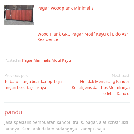
Pagar Woodplank Minimalis
Wood Plank GRC Pagar Motif Kayu di Lido Asri
Residence
Posted in
Pagar Minimalis Motif Kayu
Post
Previous post
Next post
Terbaru! harga buat kanopi baja
Hendak Memasang Kanopi,
navigation
ringan beserta jenisnya
Kenali Jenis dan Tips Memilihnya
Terlebih Dahulu
pandu
Jasa spesialis pembuatan kanopi, tralis, pagar, alat konstruksi
lainnya. Kami ahli dalam bidangnya.~kanopi~baja