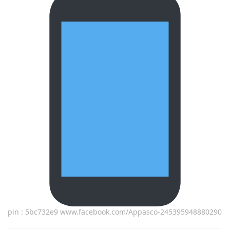
pin : 5bc732e9 www.facebook.com/Appasco-245395948880290