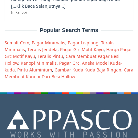
[...Klik Baca Selanjutnya...]
In Kanopi
Popular Search Terms
Semalt Com
,
Pagar Minimalis
,
Pagar Lisplang
,
Teralis
Minimalis
,
Teralis Jendela
,
Pagar Grc Motif Kayu
,
Harga Pagar
Grc Motif Kayu
,
Teralis Pintu
,
Cara Membuat Pagar Besi
Hollow
,
Kanopi Minimalis
,
Pagar Grc
,
Aneka Model Kuda-
kuda
,
Pintu Aluminium
,
Gambar Kuda Kuda Baja Ringan
,
Cara
Membuat Kanopi Dari Besi Hollow