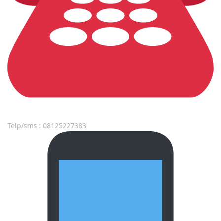
Telp/sms : 08125227383