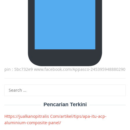
pin : 5bc732e9 www.facebook.com/Appasco-245395948880290
Search
for:
Pencarian Terkini
Https://jualkanopitralis Com/artikel/tips/apa-itu-acp-
aluminium-composite-panel/