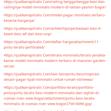
Https://jualkanopitralis Com/railing-tangga/tangga-besi-dan-
railingnya-model-minimalis-modern-di-taman-yasmin-bogor/
Https://jualkanopitralis Com/model-pagar-minimalis-terbaru-
beserta-harganya/
Https://jualkanopitralis Com/artikel/tips/perbedaan-besi-h-
beam-besi-wf-dan-besi-unp/
Https://jualkanopitralis Com/daftar-harga/attachment/11-
pintu-teralis-perforated/
Https://jualkanopitralis Com/teralis-minimalis/teralis-jendela-
kamar-model-minimalis-modern-terbaru-di-mansion-garden-
serua/
Https://jualkanopitralis Com/lain-lain/pintu-besi/inspirasi-
desain-pagar-lipat-minimalis-untuk-rumah-istimewa/
Https://jualkanopitralis Com/portfolio-teralis/portfolio-
pintu/pintu-teralis-besi-modern-minimalis-dan-stylish-di-
ciomas-river-view-bogor/attachment/pintu-besi-teralis-
minimalis-di-ciomas-river-view-bogor275610096-jpg/