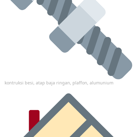
kontruksi besi, atap baja ringan, plaffon, alumunium