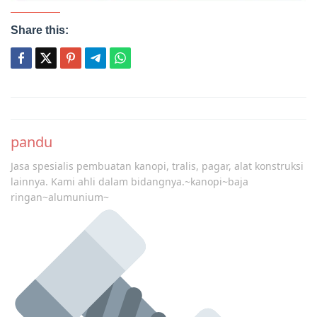
Share this:
Post
navigation
pandu
Jasa spesialis pembuatan kanopi, tralis, pagar, alat konstruksi
lainnya. Kami ahli dalam bidangnya.~kanopi~baja
ringan~alumunium~