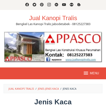
Skip
to
content
Jual Kanopi Tralis
Bengkel Las Kanopi Tralis Jabodetabek - 08125227383
MENU
JUAL KANOPI TRALIS
/
JENIS-JENIS KACA
/
JENIS KACA
Jenis Kaca