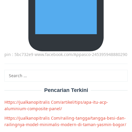
pin : 5bc732e9 www.facebook.com/Appasco-245395948880290
Search
for:
Pencarian Terkini
Https://jualkanopitralis Com/artikel/tips/apa-itu-acp-
aluminium-composite-panel/
Https://jualkanopitralis Com/railing-tangga/tangga-besi-dan-
railingnya-model-minimalis-modern-di-taman-yasmin-bogor/