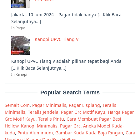
Jakarta, 10 Juni 2024 – Pagar tidak hanya [...Klik Baca
Selanjutnya...]
In Pagar
Kanopi UPVC Tiang V
Kanopi UPVC Tiang V adalah pilihan tepat bagi Anda
[...Klik Baca Selanjutnya...]
In Kanopi
Popular Search Terms
Semalt Com
,
Pagar Minimalis
,
Pagar Lisplang
,
Teralis
Minimalis
,
Teralis Jendela
,
Pagar Grc Motif Kayu
,
Harga Pagar
Grc Motif Kayu
,
Teralis Pintu
,
Cara Membuat Pagar Besi
Hollow
,
Kanopi Minimalis
,
Pagar Grc
,
Aneka Model Kuda-
kuda
,
Pintu Aluminium
,
Gambar Kuda Kuda Baja Ringan
,
Cara
Membuat Kanopi Dari Besi Hollow