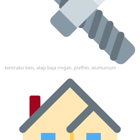
kontruksi besi, atap baja ringan, plaffon, alumunium