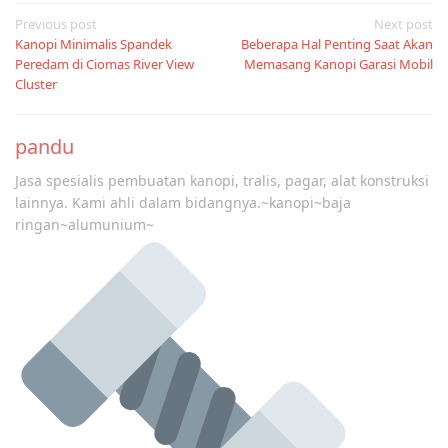
Post
Previous post
Next post
Kanopi Minimalis Spandek
Beberapa Hal Penting Saat Akan
navigation
Peredam di Ciomas River View
Memasang Kanopi Garasi Mobil
Cluster
pandu
Jasa spesialis pembuatan kanopi, tralis, pagar, alat konstruksi
lainnya. Kami ahli dalam bidangnya.~kanopi~baja
ringan~alumunium~