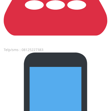
Telp/sms : 08125227383