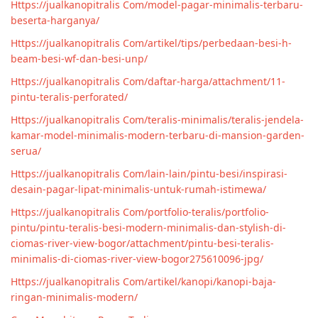
Https://jualkanopitralis Com/model-pagar-minimalis-terbaru-
beserta-harganya/
Https://jualkanopitralis Com/artikel/tips/perbedaan-besi-h-
beam-besi-wf-dan-besi-unp/
Https://jualkanopitralis Com/daftar-harga/attachment/11-
pintu-teralis-perforated/
Https://jualkanopitralis Com/teralis-minimalis/teralis-jendela-
kamar-model-minimalis-modern-terbaru-di-mansion-garden-
serua/
Https://jualkanopitralis Com/lain-lain/pintu-besi/inspirasi-
desain-pagar-lipat-minimalis-untuk-rumah-istimewa/
Https://jualkanopitralis Com/portfolio-teralis/portfolio-
pintu/pintu-teralis-besi-modern-minimalis-dan-stylish-di-
ciomas-river-view-bogor/attachment/pintu-besi-teralis-
minimalis-di-ciomas-river-view-bogor275610096-jpg/
Https://jualkanopitralis Com/artikel/kanopi/kanopi-baja-
ringan-minimalis-modern/