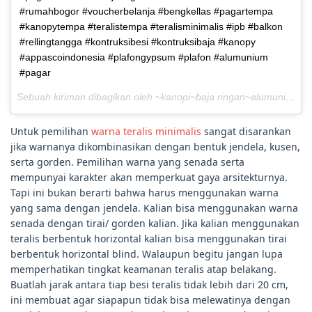
#rumahbogor #voucherbelanja #bengkellas #pagartempa
#kanopytempa #teralistempa #teralisminimalis #ipb #balkon
#rellingtangga #kontruksibesi #kontruksibaja #kanopy
#appascoindonesia #plafongypsum #plafon #alumunium
#pagar
Sebuah kiriman dibagikan oleh ~kanopi~baja ringan~alumunium~ (@appasco_indonesia) pada
Untuk pemilihan
warna teralis minimalis
sangat disarankan
jika warnanya dikombinasikan dengan bentuk jendela, kusen,
serta gorden. Pemilihan warna yang senada serta
mempunyai karakter akan memperkuat gaya arsitekturnya.
Tapi ini bukan berarti bahwa harus menggunakan warna
yang sama dengan jendela. Kalian bisa menggunakan warna
senada dengan tirai/ gorden kalian. Jika kalian menggunakan
teralis berbentuk horizontal kalian bisa menggunakan tirai
berbentuk horizontal blind. Walaupun begitu jangan lupa
memperhatikan tingkat keamanan teralis atap belakang.
Buatlah jarak antara tiap besi teralis tidak lebih dari 20 cm,
ini membuat agar siapapun tidak bisa melewatinya dengan