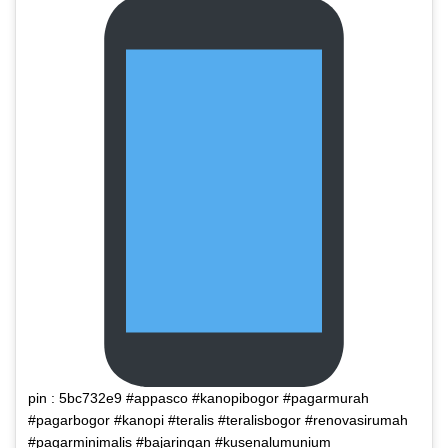
pin : 5bc732e9 #appasco #kanopibogor #pagarmurah
#pagarbogor #kanopi #teralis #teralisbogor #renovasirumah
#pagarminimalis #bajaringan #kusenalumunium