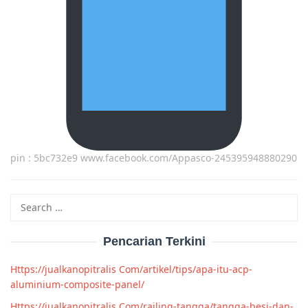
pin : 5bc732e9 www.facebook.com/Appasco-245395948880290
Search
for:
Pencarian Terkini
Https://jualkanopitralis Com/artikel/tips/apa-itu-acp-
aluminium-composite-panel/
Https://jualkanopitralis Com/railing-tangga/tangga-besi-dan-