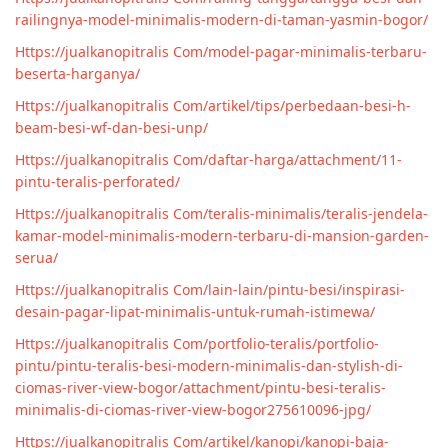
railingnya-model-minimalis-modern-di-taman-yasmin-bogor/
Https://jualkanopitralis Com/model-pagar-minimalis-terbaru-
beserta-harganya/
Https://jualkanopitralis Com/artikel/tips/perbedaan-besi-h-
beam-besi-wf-dan-besi-unp/
Https://jualkanopitralis Com/daftar-harga/attachment/11-
pintu-teralis-perforated/
Https://jualkanopitralis Com/teralis-minimalis/teralis-jendela-
kamar-model-minimalis-modern-terbaru-di-mansion-garden-
serua/
Https://jualkanopitralis Com/lain-lain/pintu-besi/inspirasi-
desain-pagar-lipat-minimalis-untuk-rumah-istimewa/
Https://jualkanopitralis Com/portfolio-teralis/portfolio-
pintu/pintu-teralis-besi-modern-minimalis-dan-stylish-di-
ciomas-river-view-bogor/attachment/pintu-besi-teralis-
minimalis-di-ciomas-river-view-bogor275610096-jpg/
Https://jualkanopitralis Com/artikel/kanopi/kanopi-baja-