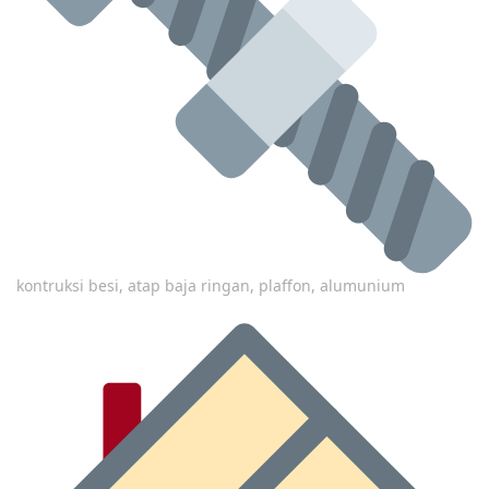
kontruksi besi, atap baja ringan, plaffon, alumunium