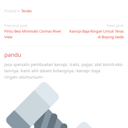
Posted in
Teralis
Post
Previous post
Next post
Pintu Besi Minimalis Ciomas River
Kanopi Baja Ringan Untuk Teras
navigation
View
di Bojong Gede
pandu
Jasa spesialis pembuatan kanopi, tralis, pagar, alat konstruksi
lainnya. Kami ahli dalam bidangnya.~kanopi~baja
ringan~alumunium~