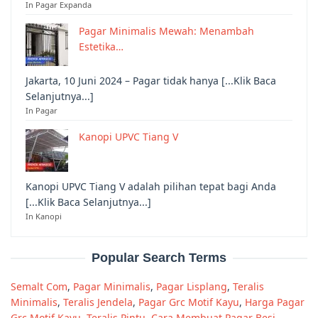
In Pagar Expanda
Pagar Minimalis Mewah: Menambah
Estetika…
Jakarta, 10 Juni 2024 – Pagar tidak hanya [...Klik Baca
Selanjutnya...]
In Pagar
Kanopi UPVC Tiang V
Kanopi UPVC Tiang V adalah pilihan tepat bagi Anda
[...Klik Baca Selanjutnya...]
In Kanopi
Popular Search Terms
Semalt Com
,
Pagar Minimalis
,
Pagar Lisplang
,
Teralis
Minimalis
,
Teralis Jendela
,
Pagar Grc Motif Kayu
,
Harga Pagar
Grc Motif Kayu
,
Teralis Pintu
,
Cara Membuat Pagar Besi