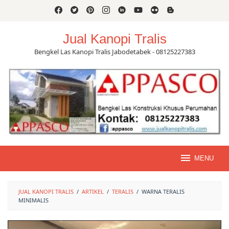
Skip
to
content
Jual Kanopi Tralis
Bengkel Las Kanopi Tralis Jabodetabek - 08125227383
MENU
JUAL KANOPI TRALIS
/
ARTIKEL
/
TERALIS
/
WARNA TERALIS
MINIMALIS