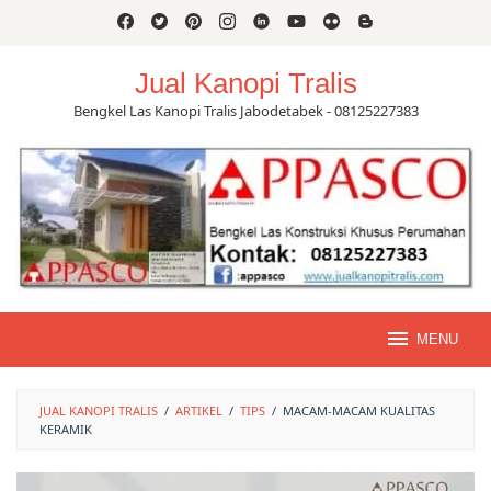
Skip
to
content
Jual Kanopi Tralis
Bengkel Las Kanopi Tralis Jabodetabek - 08125227383
MENU
JUAL KANOPI TRALIS
/
ARTIKEL
/
TIPS
/
MACAM-MACAM KUALITAS
KERAMIK