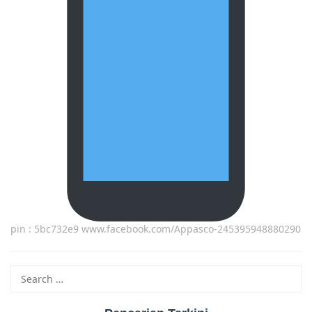
pin : 5bc732e9 www.facebook.com/Appasco-245395948880290
Search
for: