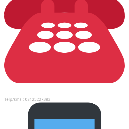
Telp/sms : 08125227383