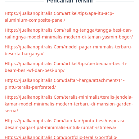
Pencarian Terkini
Https://jualkanopitralis Com/artikel/tips/apa-itu-acp-
aluminium-composite-panel/
Https://jualkanopitralis Com/railing-tangga/tangga-besi-dan-
railingnya-model-minimalis-modern-di-taman-yasmin-bogor/
Https://jualkanopitralis Com/model-pagar-minimalis-terbaru-
beserta-harganya/
Https://jualkanopitralis Com/artikel/tips/perbedaan-besi-h-
beam-besi-wf-dan-besi-unp/
Https://jualkanopitralis Com/daftar-harga/attachment/11-
pintu-teralis-perforated/
Https://jualkanopitralis Com/teralis-minimalis/teralis-jendela-
kamar-model-minimalis-modern-terbaru-di-mansion-garden-
serua/
Https://jualkanopitralis Com/lain-lain/pintu-besi/inspirasi-
desain-pagar-lipat-minimalis-untuk-rumah-istimewa/
Https://jualkanopitralis Com/portfolio-teralis/portfolio-