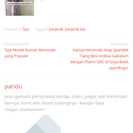
Posted in
Tips
Tagged
keramik
,
keramik kw
Post
Previous post
Next post
Tipe Model Rumah Minimalis
Kanopi Minimalis Atap Spandek
navigation
yang Populer
Tiang Besi Hollow Galvalum
dengan Plafon GRC di Griya Bukit
Jaya Bogor
pandu
Jasa spesialis pembuatan kanopi, tralis, pagar, alat konstruksi
lainnya. Kami ahli dalam bidangnya.~kanopi~baja
ringan~alumunium~