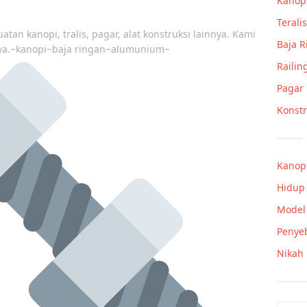
Kanop
Teralis
atan kanopi, tralis, pagar, alat konstruksi lainnya. Kami
Baja 
ya.~kanopi~baja ringan~alumunium~
Railin
Pagar
Konstr
Kanopi
Hidup 
Model 
Penye
Nikah