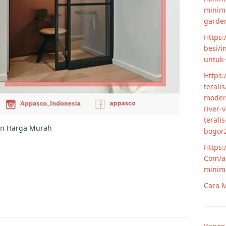
minim
garde
Https:
besi/i
untuk
Https:
terali
modern
river-
terali
ren Harga Murah
bogor
Https:
Com/ar
minim
Cara M