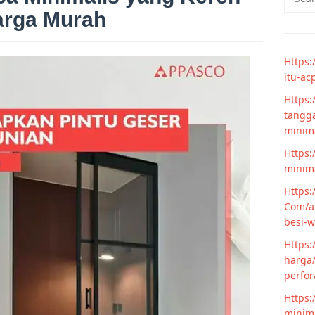
for:
arga Murah
Https:
itu-ac
Https:
tangga
minim
Https:
minima
Https:
Com/ar
besi-w
Https:
harga/
perfor
Https:
minima