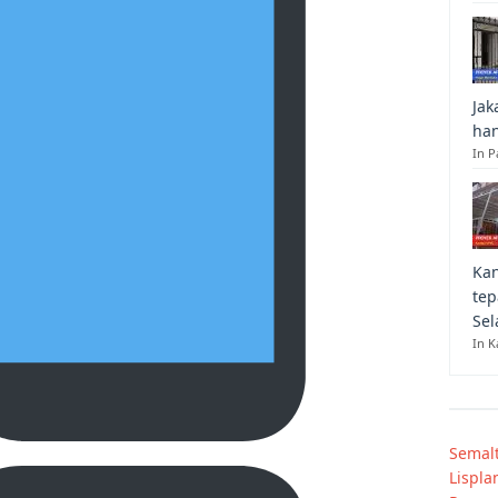
Jak
han
In P
Kan
tep
Sel
In K
Semal
Lispla