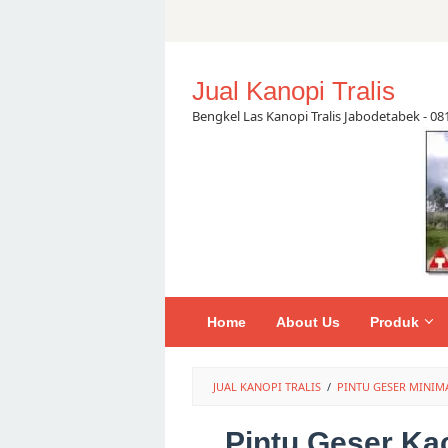
Skip
to
content
Jual Kanopi Tralis
Bengkel Las Kanopi Tralis Jabodetabek - 0
Home
About Us
Produk
JUAL KANOPI TRALIS
/
PINTU GESER MINIM
Pintu Geser Ka