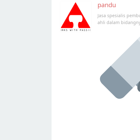
navigation
pandu
Jasa spesialis pembu
ahli dalam bidangn