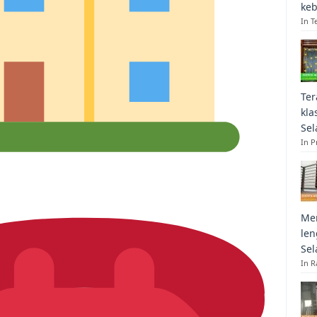
keb
In T
Ter
kla
Sel
In 
Mem
len
Sel
In R