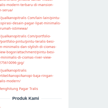
alis-modern-terbaru-di-mansion-
n-serua/
//jualkanopitralis Com/lain-lain/pintu-
nspirasi-desain-pagar-lipat-minimalis-
-rumah-istimewa/
//jualkanopitralis Com/portfolio-
s/portfolio-pintu/pintu-teralis-besi-
-minimalis-dan-stylish-di-ciomas-
view-bogor/attachment/pintu-besi-
s-minimalis-di-ciomas-river-view-
275610096-jpg/
//jualkanopitralis
tikel/kanopi/kanopi-baja-ringan-
alis-modern/
enghitung Pagar Tralis
Produk Kami