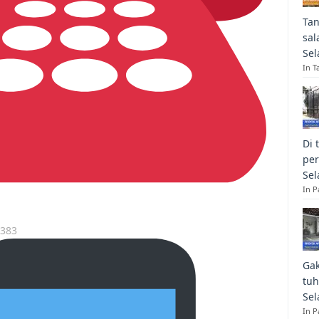
Tan
sal
Sel
In T
Di 
per
Sel
In 
7383
Gak
tuh
Sel
In 