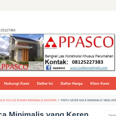
8125227383
Hubungi Kami
Daftar Isi
Daftar Harga
Klien Kami
ALIS SOLUSI RUMAH MINIMALIS MODERN
/
PINTU GESER KACA MINIMALIS YANG K
ca Minimalis yang Keren
Searc