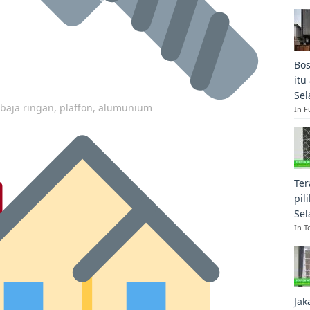
Bos
itu
Sel
p baja ringan, plaffon, alumunium
In F
Ter
pil
Sel
In T
Jak