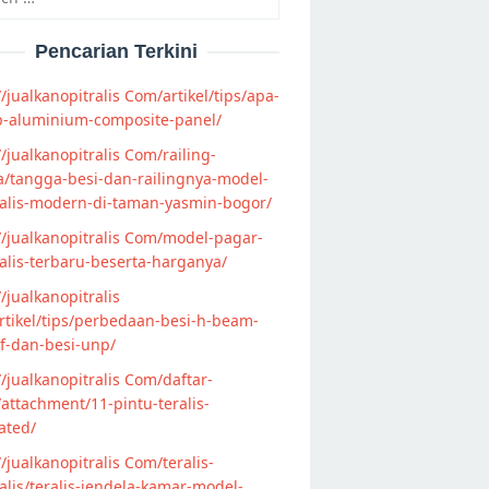
Pencarian Terkini
//jualkanopitralis Com/artikel/tips/apa-
p-aluminium-composite-panel/
//jualkanopitralis Com/railing-
/tangga-besi-dan-railingnya-model-
alis-modern-di-taman-yasmin-bogor/
//jualkanopitralis Com/model-pagar-
lis-terbaru-beserta-harganya/
//jualkanopitralis
tikel/tips/perbedaan-besi-h-beam-
f-dan-besi-unp/
//jualkanopitralis Com/daftar-
attachment/11-pintu-teralis-
ated/
//jualkanopitralis Com/teralis-
lis/teralis-jendela-kamar-model-