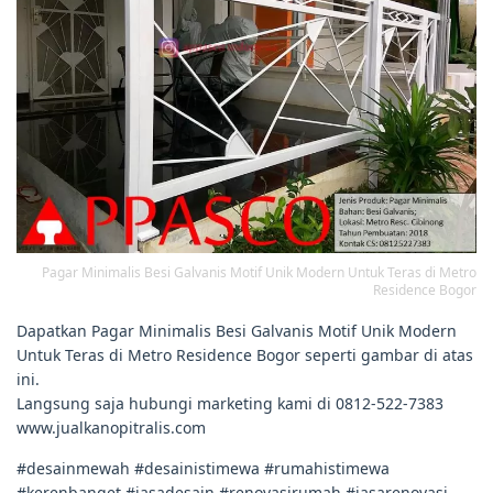
Pagar Minimalis Besi Galvanis Motif Unik Modern Untuk Teras di Metro
Residence Bogor
Dapatkan Pagar Minimalis Besi Galvanis Motif Unik Modern
Untuk Teras di Metro Residence Bogor seperti gambar di atas
ini.
Langsung saja hubungi marketing kami di 0812-522-7383
www.jualkanopitralis.com
#desainmewah #desainistimewa #rumahistimewa
#kerenbanget #jasadesain #renovasirumah #jasarenovasi