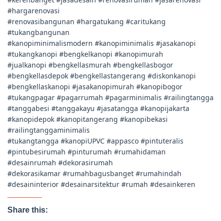
#hargarenovasi
#renovasibangunan #hargatukang #caritukang
#tukangbangunan
#kanopiminimalismodern #kanopiminimalis #jasakanopi
#tukangkanopi #bengkelkanopi #kanopimurah
#jualkanopi #bengkellasmurah #bengkellasbogor
#bengkellasdepok #bengkellastangerang #diskonkanopi
#bengkellaskanopi #jasakanopimurah #kanopibogor
#tukangpagar #pagarrumah #pagarminimalis #railingtangga
#tanggabesi #tanggakayu #jasatangga #kanopijakarta
#kanopidepok #kanopitangerang #kanopibekasi
#railingtanggaminimalis
#tukangtangga #kanopiUPVC #appasco #pintuteralis
#pintubesirumah #pinturumah #rumahidaman
#desainrumah #dekorasirumah
#dekorasikamar #rumahbagusbanget #rumahindah
#desaininterior #desainarsitektur #rumah #desainkeren
Share this: