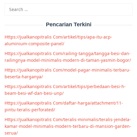
Search
for:
Pencarian Terkini
Https://jualkanopitralis Com/artikel/tips/apa-itu-acp-
aluminium-composite-panel/
Https://jualkanopitralis Com/railing-tangga/tangga-besi-dan-
railingnya-model-minimalis-modern-di-taman-yasmin-bogor/
Https://jualkanopitralis Com/model-pagar-minimalis-terbaru-
beserta-harganya/
Https://jualkanopitralis Com/artikel/tips/perbedaan-besi-h-
beam-besi-wf-dan-besi-unp/
Https://jualkanopitralis Com/daftar-harga/attachment/11-
pintu-teralis-perforated/
Https://jualkanopitralis Com/teralis-minimalis/teralis-jendela-
kamar-model-minimalis-modern-terbaru-di-mansion-garden-
serua/