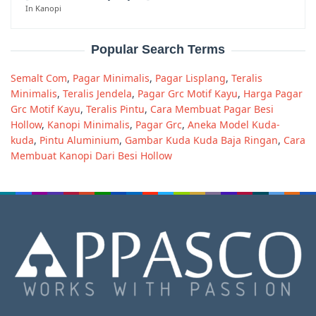
In Kanopi
Popular Search Terms
Semalt Com
,
Pagar Minimalis
,
Pagar Lisplang
,
Teralis
Minimalis
,
Teralis Jendela
,
Pagar Grc Motif Kayu
,
Harga Pagar
Grc Motif Kayu
,
Teralis Pintu
,
Cara Membuat Pagar Besi
Hollow
,
Kanopi Minimalis
,
Pagar Grc
,
Aneka Model Kuda-
kuda
,
Pintu Aluminium
,
Gambar Kuda Kuda Baja Ringan
,
Cara
Membuat Kanopi Dari Besi Hollow