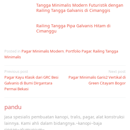
Tangga Minimalis Modern Futuristik dengan
Railing Tangga Galvanis di Cimanggis
Railing Tangga Pipa Galvanis Hitam di
Cimanggu
Posted in
Pagar Minimalis Modern
,
Portfolio Pagar
,
Railing Tangga
Minimalis
Post
Previous post
Next post
Pagar Kayu Klasik dari GRC Besi
Pagar Minimalis Garis2 Vertikal di
navigation
Galvanis di Bumi Dirgantara
Green Citayam Bogor
Permai Bekasi
pandu
Jasa spesialis pembuatan kanopi, tralis, pagar, alat konstruksi
lainnya. Kami ahli dalam bidangnya.~kanopi~baja
ringan~alumunium~