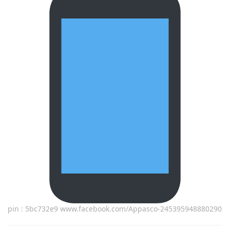
pin : 5bc732e9 www.facebook.com/Appasco-245395948880290