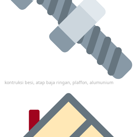
kontruksi besi, atap baja ringan, plaffon, alumunium