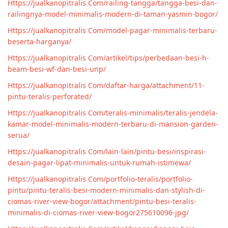
Https://jualkanopitralis Com/railing-tangga/tangga-besi-dan-
railingnya-model-minimalis-modern-di-taman-yasmin-bogor/
Https://jualkanopitralis Com/model-pagar-minimalis-terbaru-
beserta-harganya/
Https://jualkanopitralis Com/artikel/tips/perbedaan-besi-h-
beam-besi-wf-dan-besi-unp/
Https://jualkanopitralis Com/daftar-harga/attachment/11-
pintu-teralis-perforated/
Https://jualkanopitralis Com/teralis-minimalis/teralis-jendela-
kamar-model-minimalis-modern-terbaru-di-mansion-garden-
serua/
Https://jualkanopitralis Com/lain-lain/pintu-besi/inspirasi-
desain-pagar-lipat-minimalis-untuk-rumah-istimewa/
Https://jualkanopitralis Com/portfolio-teralis/portfolio-
pintu/pintu-teralis-besi-modern-minimalis-dan-stylish-di-
ciomas-river-view-bogor/attachment/pintu-besi-teralis-
minimalis-di-ciomas-river-view-bogor275610096-jpg/