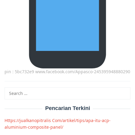
pin : 5bc732e9 www.facebook.com/Appasco-245395948880290
Search
for:
Pencarian Terkini
Https://jualkanopitralis Com/artikel/tips/apa-itu-acp-
aluminium-composite-panel/