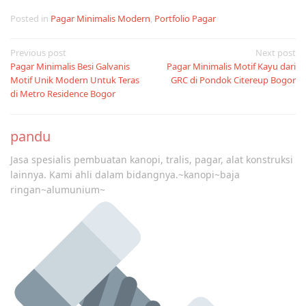
Posted in
Pagar Minimalis Modern
,
Portfolio Pagar
Post
Previous post
Next post
Pagar Minimalis Besi Galvanis
Pagar Minimalis Motif Kayu dari
navigation
Motif Unik Modern Untuk Teras
GRC di Pondok Citereup Bogor
di Metro Residence Bogor
pandu
Jasa spesialis pembuatan kanopi, tralis, pagar, alat konstruksi
lainnya. Kami ahli dalam bidangnya.~kanopi~baja
ringan~alumunium~