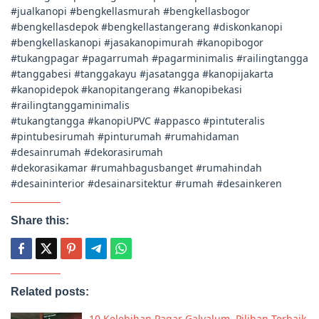
#jualkanopi #bengkellasmurah #bengkellasbogor
#bengkellasdepok #bengkellastangerang #diskonkanopi
#bengkellaskanopi #jasakanopimurah #kanopibogor
#tukangpagar #pagarrumah #pagarminimalis #railingtangga
#tanggabesi #tanggakayu #jasatangga #kanopijakarta
#kanopidepok #kanopitangerang #kanopibekasi
#railingtanggaminimalis
#tukangtangga #kanopiUPVC #appasco #pintuteralis
#pintubesirumah #pinturumah #rumahidaman
#desainrumah #dekorasirumah
#dekorasikamar #rumahbagusbanget #rumahindah
#desaininterior #desainarsitektur #rumah #desainkeren
Share this:
Related posts:
10 Kelebihan Pagar Galvalum, Pilihan Terbaik