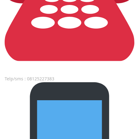
Telp/sms : 08125227383