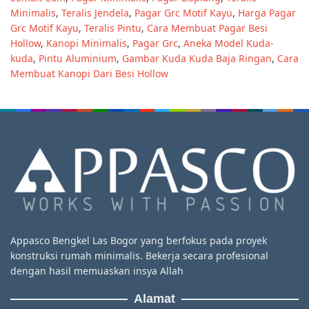
Minimalis
,
Teralis Jendela
,
Pagar Grc Motif Kayu
,
Harga Pagar
Grc Motif Kayu
,
Teralis Pintu
,
Cara Membuat Pagar Besi
Hollow
,
Kanopi Minimalis
,
Pagar Grc
,
Aneka Model Kuda-
kuda
,
Pintu Aluminium
,
Gambar Kuda Kuda Baja Ringan
,
Cara
Membuat Kanopi Dari Besi Hollow
Appasco Bengkel Las Bogor yang berfokus pada proyek
konstruksi rumah minimalis. Bekerja secara profesional
dengan hasil memuaskan insya Allah
Alamat