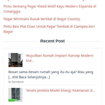
Pintu Gerbang Pagar Klasik Motif Kayu Modern Expanda di
Cimanggis
Pagar Minimalis Rusuk Vertikal di Bogor Country
Pintu Besi Plat Esser Untuk Pagar Tembok di Ciampea Asri
Bogor
Recent Post
Wujudkan Rumah Impian! Konsep Modern
Ind…
Bosan sama desain rumah yang itu-itu aja? Mau yang
[...Klik Baca Selanjutnya...]
In Furniture
Teralis Jendela Model Silang: Keamanan d…