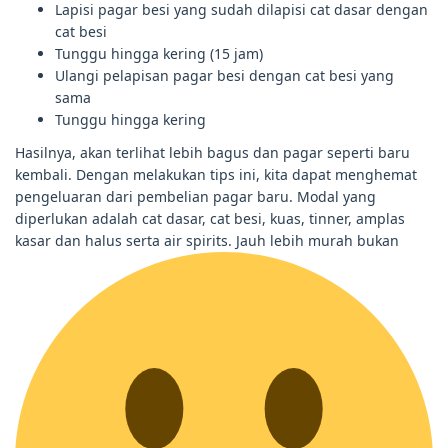
Lapisi pagar besi yang sudah dilapisi cat dasar dengan
cat besi
Tunggu hingga kering (15 jam)
Ulangi pelapisan pagar besi dengan cat besi yang
sama
Tunggu hingga kering
Hasilnya, akan terlihat lebih bagus dan pagar seperti baru
kembali. Dengan melakukan tips ini, kita dapat menghemat
pengeluaran dari pembelian pagar baru. Modal yang
diperlukan adalah cat dasar, cat besi, kuas, tinner, amplas
kasar dan halus serta air spirits. Jauh lebih murah bukan