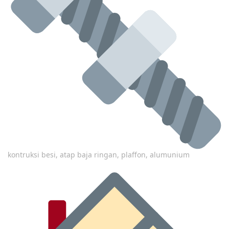
kontruksi besi, atap baja ringan, plaffon, alumunium