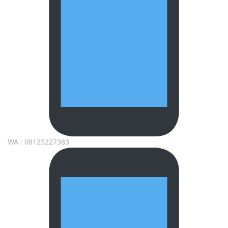
WA : 08125227383