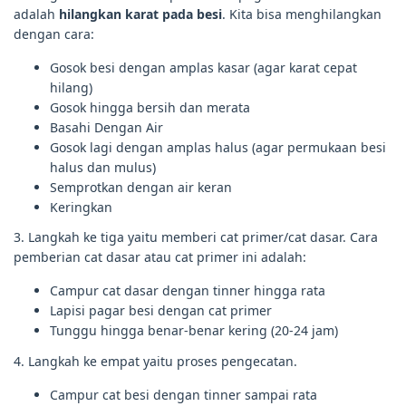
adalah
hilangkan karat pada besi
. Kita bisa menghilangkan
dengan cara:
Gosok besi dengan amplas kasar (agar karat cepat
hilang)
Gosok hingga bersih dan merata
Basahi Dengan Air
Gosok lagi dengan amplas halus (agar permukaan besi
halus dan mulus)
Semprotkan dengan air keran
Keringkan
3. Langkah ke tiga yaitu memberi cat primer/cat dasar. Cara
pemberian cat dasar atau cat primer ini adalah:
Campur cat dasar dengan tinner hingga rata
Lapisi pagar besi dengan cat primer
Tunggu hingga benar-benar kering (20-24 jam)
4. Langkah ke empat yaitu proses pengecatan.
Campur cat besi dengan tinner sampai rata