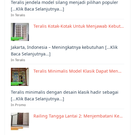
Teralis jendela model silang menjadi pilihan populer
[...Klik Baca Selanjutnya...]
In Teralis
Teralis Kotak-Kotak Untuk Menjawab Kebut…
Jakarta, Indonesia – Meningkatnya kebutuhan [...Klik
Baca Selanjutnya...]
In Teralis
Teralis Minimalis Model Klasik Dapat Men…
Teralis minimalis dengan desain klasik hadir sebagai
[...Klik Baca Selanjutnya...]
In Promo
Railing Tangga Lantai 2: Menjembatani Ke…