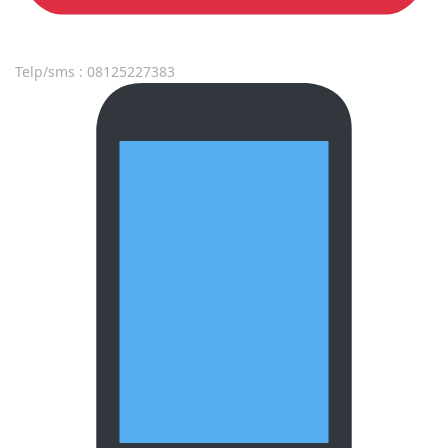
Telp/sms : 08125227383