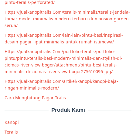
pintu-teralis-perforated/
Https://jualkanopitralis Com/teralis-minimalis/teralis-jendela-
kamar-model-minimalis-modern-terbaru-di-mansion-garden-
serua/
Https://jualkanopitralis Com/lain-lain/pintu-besi/inspirasi-
desain-pagar-lipat-minimalis-untuk-rumah-istimewa/
Https://jualkanopitralis Com/portfolio-teralis/portfolio-
pintu/pintu-teralis-besi-modern-minimalis-dan-stylish-di-
ciomas-river-view-bogor/attachment/pintu-besi-teralis-
minimalis-di-ciomas-river-view-bogor275610096-jpg/
Https://jualkanopitralis Com/artikel/kanopi/kanopi-baja-
ringan-minimalis-modern/
Cara Menghitung Pagar Tralis
Produk Kami
Kanopi
Teralis