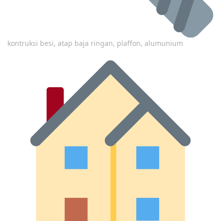
kontruksi besi, atap baja ringan, plaffon, alumunium