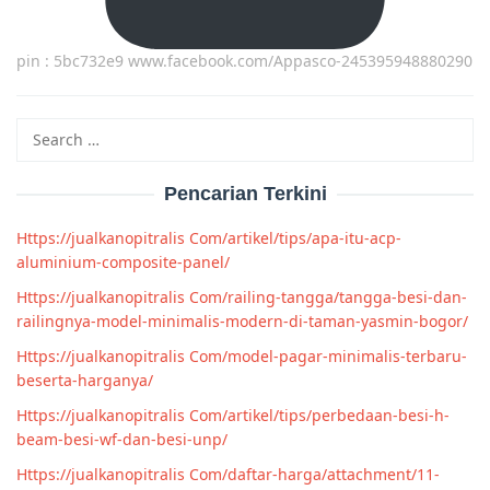
pin : 5bc732e9 www.facebook.com/Appasco-245395948880290
Search
for:
Pencarian Terkini
Https://jualkanopitralis Com/artikel/tips/apa-itu-acp-
aluminium-composite-panel/
Https://jualkanopitralis Com/railing-tangga/tangga-besi-dan-
railingnya-model-minimalis-modern-di-taman-yasmin-bogor/
Https://jualkanopitralis Com/model-pagar-minimalis-terbaru-
beserta-harganya/
Https://jualkanopitralis Com/artikel/tips/perbedaan-besi-h-
beam-besi-wf-dan-besi-unp/
Https://jualkanopitralis Com/daftar-harga/attachment/11-