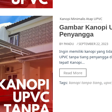
Kanopi Minimalis Atap UPVC
Gambar Kanopi 
Penyangga
BY PANDU
/ SEPTEMBER 22, 2023
Ingin memiliki kanopi yang t
UPVC tanpa tiang penyangga da
tepat! Kanopi...
Read More
kanopi tanpa tiang
upvc
Tags:
,