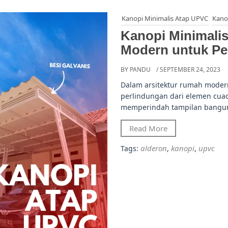
Kanopi Minimalis Atap UPVC
Kano
Kanopi Minimalis
Modern untuk P
BY PANDU
/ SEPTEMBER 24, 2023
Dalam arsitektur rumah moder
perlindungan dari elemen cuaca
memperindah tampilan bangun
Read More
alderon
kanopi
upvc
Tags:
,
,