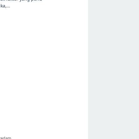
ka,...
eredam