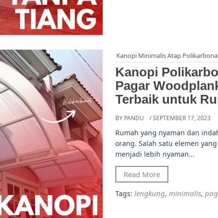
Kanopi Minimalis Atap Polikarbona
Kanopi Polikarb
Pagar Woodplank 
Terbaik untuk R
BY PANDU
/ SEPTEMBER 17, 2023
Rumah yang nyaman dan inda
orang. Salah satu elemen ya
menjadi lebih nyaman...
Read More
lengkung
minimalis
pag
Tags:
,
,