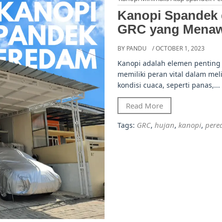
Kanopi Spandek
GRC yang Mena
BY PANDU
/ OCTOBER 1, 2023
Kanopi adalah elemen pentin
memiliki peran vital dalam me
kondisi cuaca, seperti panas,...
Read More
GRC
hujan
kanopi
per
Tags:
,
,
,