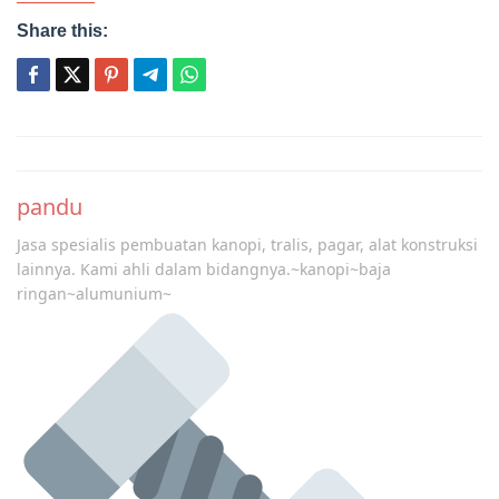
Share this:
Post
navigation
pandu
Jasa spesialis pembuatan kanopi, tralis, pagar, alat konstruksi
lainnya. Kami ahli dalam bidangnya.~kanopi~baja
ringan~alumunium~