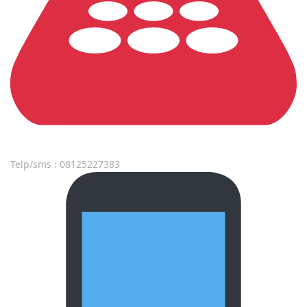
Telp/sms : 08125227383