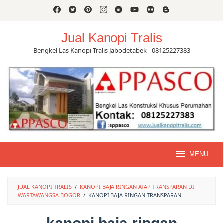
Skip
to
content
Jual Kanopi Tralis
Bengkel Las Kanopi Tralis Jabodetabek - 08125227383
MENU
JUAL KANOPI TRALIS
/
KANOPI BAJA RINGAN ATAP TRANSPARAN DI
WARTAWANGSA BOGOR
/
KANOPI BAJA RINGAN TRANSPARAN
kanopi baja ringan