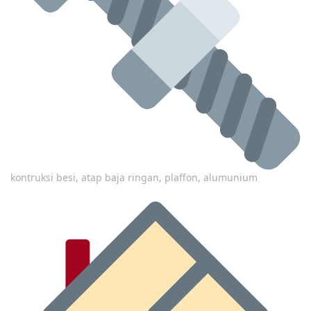
kontruksi besi, atap baja ringan, plaffon, alumunium