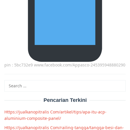
pin : 5bc732e9 www.facebook.com/Appasco-245395948880290
Search
for:
Pencarian Terkini
Https://jualkanopitralis Com/artikel/tips/apa-itu-acp-
aluminium-composite-panel/
Https://jualkanopitralis Com/railing-tangga/tangga-besi-dan-