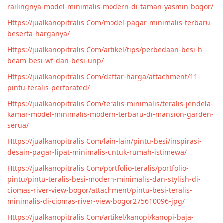
railingnya-model-minimalis-modern-di-taman-yasmin-bogor/
Https://jualkanopitralis Com/model-pagar-minimalis-terbaru-
beserta-harganya/
Https://jualkanopitralis Com/artikel/tips/perbedaan-besi-h-
beam-besi-wf-dan-besi-unp/
Https://jualkanopitralis Com/daftar-harga/attachment/11-
pintu-teralis-perforated/
Https://jualkanopitralis Com/teralis-minimalis/teralis-jendela-
kamar-model-minimalis-modern-terbaru-di-mansion-garden-
serua/
Https://jualkanopitralis Com/lain-lain/pintu-besi/inspirasi-
desain-pagar-lipat-minimalis-untuk-rumah-istimewa/
Https://jualkanopitralis Com/portfolio-teralis/portfolio-
pintu/pintu-teralis-besi-modern-minimalis-dan-stylish-di-
ciomas-river-view-bogor/attachment/pintu-besi-teralis-
minimalis-di-ciomas-river-view-bogor275610096-jpg/
Https://jualkanopitralis Com/artikel/kanopi/kanopi-baja-