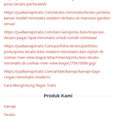
pintu-teralis-perforated/
Https://jualkanopitralis Com/teralis-minimalis/teralis-jendela-
kamar-model-minimalis-modern-terbaru-di-mansion-garden-
serua/
Https://jualkanopitralis Com/lain-lain/pintu-besi/inspirasi-
desain-pagar-lipat-minimalis-untuk-rumah-istimewa/
Https://jualkanopitralis Com/portfolio-teralis/portfolio-
pintu/pintu-teralis-besi-modern-minimalis-dan-stylish-di-
ciomas-river-view-bogor/attachment/pintu-besi-teralis-
minimalis-di-ciomas-river-view-bogor275610096-jpg/
Https://jualkanopitralis Com/artikel/kanopi/kanopi-baja-
ringan-minimalis-modern/
Cara Menghitung Pagar Tralis
Produk Kami
Kanopi
Teralis