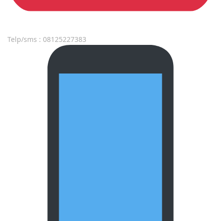
Telp/sms : 08125227383