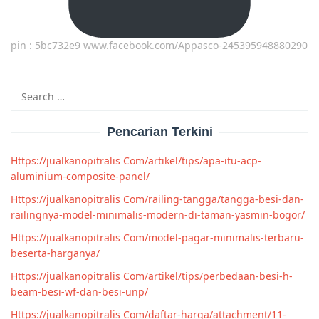
pin : 5bc732e9 www.facebook.com/Appasco-245395948880290
Search
for:
Pencarian Terkini
Https://jualkanopitralis Com/artikel/tips/apa-itu-acp-
aluminium-composite-panel/
Https://jualkanopitralis Com/railing-tangga/tangga-besi-dan-
railingnya-model-minimalis-modern-di-taman-yasmin-bogor/
Https://jualkanopitralis Com/model-pagar-minimalis-terbaru-
beserta-harganya/
Https://jualkanopitralis Com/artikel/tips/perbedaan-besi-h-
beam-besi-wf-dan-besi-unp/
Https://jualkanopitralis Com/daftar-harga/attachment/11-