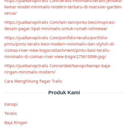
Https://jualkanopitralis Com/teralis-minimalis/teralis-jendela-
kamar-model-minimalis-modern-terbaru-di-mansion-garden-
serua/
Https://jualkanopitralis Com/lain-lain/pintu-besi/inspirasi-
desain-pagar-lipat-minimalis-untuk-rumah-istimewa/
Https://jualkanopitralis Com/portfolio-teralis/portfolio-
pintu/pintu-teralis-besi-modern-minimalis-dan-stylish-di-
ciomas-river-view-bogor/attachment/pintu-besi-teralis-
minimalis-di-ciomas-river-view-bogor275610096-jpg/
Https://jualkanopitralis Com/artikel/kanopi/kanopi-baja-
ringan-minimalis-modern/
Cara Menghitung Pagar Tralis
Produk Kami
Kanopi
Teralis
Baja Ringan