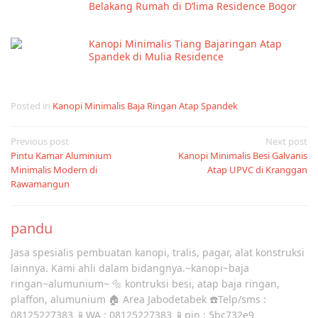
Belakang Rumah di D’lima Residence Bogor
Kanopi Minimalis Tiang Bajaringan Atap
Spandek di Mulia Residence
Posted in
Kanopi Minimalis Baja Ringan Atap Spandek
Post
Previous post
Next post
Pintu Kamar Aluminium
Kanopi Minimalis Besi Galvanis
navigation
Minimalis Modern di
Atap UPVC di Kranggan
Rawamangun
pandu
Jasa spesialis pembuatan kanopi, tralis, pagar, alat konstruksi
lainnya. Kami ahli dalam bidangnya.~kanopi~baja
ringan~alumunium~ 🔩 kontruksi besi, atap baja ringan,
plaffon, alumunium 🏠 Area Jabodetabek ☎️Telp/sms :
08125227383 📱WA : 08125227383 📱pin : 5bc732e9