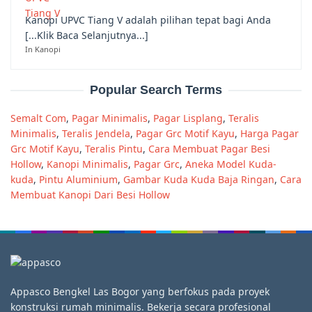
Kanopi UPVC Tiang V adalah pilihan tepat bagi Anda
[...Klik Baca Selanjutnya...]
In Kanopi
Popular Search Terms
Semalt Com
,
Pagar Minimalis
,
Pagar Lisplang
,
Teralis
Minimalis
,
Teralis Jendela
,
Pagar Grc Motif Kayu
,
Harga Pagar
Grc Motif Kayu
,
Teralis Pintu
,
Cara Membuat Pagar Besi
Hollow
,
Kanopi Minimalis
,
Pagar Grc
,
Aneka Model Kuda-
kuda
,
Pintu Aluminium
,
Gambar Kuda Kuda Baja Ringan
,
Cara
Membuat Kanopi Dari Besi Hollow
Appasco Bengkel Las Bogor yang berfokus pada proyek
konstruksi rumah minimalis. Bekerja secara profesional