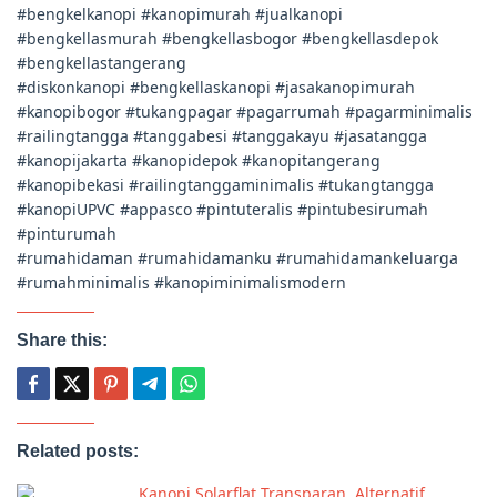
#bengkelkanopi #kanopimurah #jualkanopi
#bengkellasmurah #bengkellasbogor #bengkellasdepok
#bengkellastangerang
#diskonkanopi #bengkellaskanopi #jasakanopimurah
#kanopibogor #tukangpagar #pagarrumah #pagarminimalis
#railingtangga #tanggabesi #tanggakayu #jasatangga
#kanopijakarta #kanopidepok #kanopitangerang
#kanopibekasi #railingtanggaminimalis #tukangtangga
#kanopiUPVC #appasco #pintuteralis #pintubesirumah
#pinturumah
#rumahidaman #rumahidamanku #rumahidamankeluarga
#rumahminimalis #kanopiminimalismodern
Share this:
Related posts:
Kanopi Solarflat Transparan, Alternatif