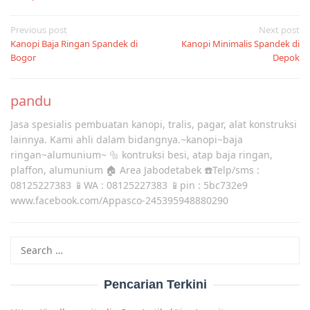
Post
Previous post
Next post
Kanopi Baja Ringan Spandek di
Kanopi Minimalis Spandek di
navigation
Bogor
Depok
pandu
Jasa spesialis pembuatan kanopi, tralis, pagar, alat konstruksi
lainnya. Kami ahli dalam bidangnya.~kanopi~baja
ringan~alumunium~ 🔩 kontruksi besi, atap baja ringan,
plaffon, alumunium 🏠 Area Jabodetabek ☎️Telp/sms :
08125227383 📱WA : 08125227383 📱pin : 5bc732e9
www.facebook.com/Appasco-245395948880290
Search
for:
Pencarian Terkini