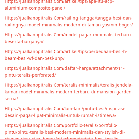
Https://jualkanopitralis Com/artikel/tips/apa-itu-acp-
aluminium-composite-panel/
Https://jualkanopitralis Com/railing-tangga/tangga-besi-dan-
railingnya-model-minimalis-modern-di-taman-yasmin-bogor/
Https://jualkanopitralis Com/model-pagar-minimalis-terbaru-
beserta-harganya/
Https://jualkanopitralis Com/artikel/tips/perbedaan-besi-h-
beam-besi-wf-dan-besi-unp/
Https://jualkanopitralis Com/daftar-harga/attachment/11-
pintu-teralis-perforated/
Https://jualkanopitralis Com/teralis-minimalis/teralis-jendela-
kamar-model-minimalis-modern-terbaru-di-mansion-garden-
serua/
Https://jualkanopitralis Com/lain-lain/pintu-besi/inspirasi-
desain-pagar-lipat-minimalis-untuk-rumah-istimewa/
Https://jualkanopitralis Com/portfolio-teralis/portfolio-
pintu/pintu-teralis-besi-modern-minimalis-dan-stylish-di-
ciomas-river-view-bogor/attachment/pintu-besi-teralis-