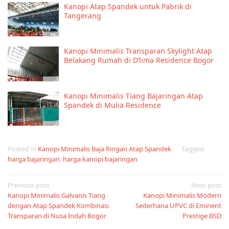
Kanopi Atap Spandek untuk Pabrik di
Tangerang
Kanopi Minimalis Transparan Skylight Atap
Belakang Rumah di D’lima Residence Bogor
Kanopi Minimalis Tiang Bajaringan Atap
Spandek di Mulia Residence
Posted in
Kanopi Minimalis Baja Ringan Atap Spandek
Tagged
harga bajaringan
,
harga kanopi bajaringan
Post
Previous post
Next post
Kanopi Minimalis Galvanis Tiang
Kanopi Minimalis Modern
navigation
dengan Atap Spandek Kombinasi
Sederhana UPVC di Eminent
Transparan di Nusa Indah Bogor
Prestige BSD