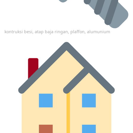
kontruksi besi, atap baja ringan, plaffon, alumunium