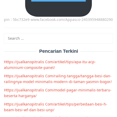
pin : 5bc732e9 www.facebook.com/Appasco-245395948880290
Search
for:
Pencarian Terkini
Https://jualkanopitralis Com/artikel/tips/apa-itu-acp-
aluminium-composite-panel/
Https://jualkanopitralis Com/railing-tangga/tangga-besi-dan-
railingnya-model-minimalis-modern-di-taman-yasmin-bogor/
Https://jualkanopitralis Com/model-pagar-minimalis-terbaru-
beserta-harganya/
Https://jualkanopitralis Com/artikel/tips/perbedaan-besi-h-
beam-besi-wf-dan-besi-unp/