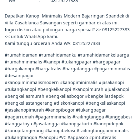
WA
:
08125227383
Dapatkan Kanopi Minimalis Modern Bajaringan Spandek di
Villa Casablanca Sawangan seperti gambar di atas ini.
Ingin diskon atau potongan harga spesial? >> 08125227383
<< untuk WhatsApp kami.
Kami tunggu orderan Anda WA: 08125227383
#rumahidaman #rumahidamanku #rumahidamankeluarga
#rumahminimalis #kanopi #tukangpagar #hargapagar
#hargakanopi #hargatralis #hargatangga #pagarminimalis
#desainpagar
#kanopiminimalismodern #kanopiminimalis #jasakanopi
#tukangkanopi #bengkelkanopi #kanopimurah #jualkanopi
#bengkellasmurah #bengkellasbogor #bengkellasdepok
#bengkellastangerang #diskonkanopi #bengkellaskanopi
#jasakanopimurah #kanopibogor #tukangpagar
#pagarrumah #pagarminimalis #railingtangga #tanggabesi
#tanggakayu #jasatangga #kanopijakarta #kanopidepok
#kanopitangerang #kanopibekasi #railingtanggaminimalis
#tukangtangga #kanopiUPVC #appasco #pintuteralis