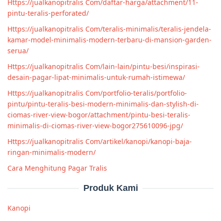
Https://jualkanopitralis Com/daftar-harga/attachment/11-
pintu-teralis-perforated/
Https://jualkanopitralis Com/teralis-minimalis/teralis-jendela-
kamar-model-minimalis-modern-terbaru-di-mansion-garden-
serua/
Https://jualkanopitralis Com/lain-lain/pintu-besi/inspirasi-
desain-pagar-lipat-minimalis-untuk-rumah-istimewa/
Https://jualkanopitralis Com/portfolio-teralis/portfolio-
pintu/pintu-teralis-besi-modern-minimalis-dan-stylish-di-
ciomas-river-view-bogor/attachment/pintu-besi-teralis-
minimalis-di-ciomas-river-view-bogor275610096-jpg/
Https://jualkanopitralis Com/artikel/kanopi/kanopi-baja-
ringan-minimalis-modern/
Cara Menghitung Pagar Tralis
Produk Kami
Kanopi