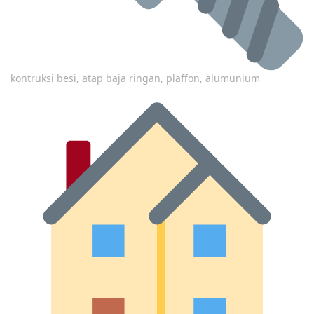
kontruksi besi, atap baja ringan, plaffon, alumunium