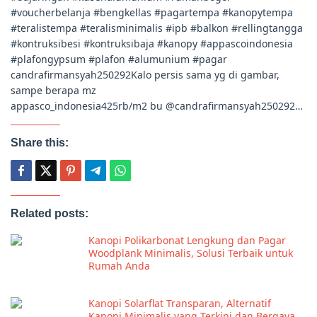
#voucherbelanja #bengkellas #pagartempa #kanopytempa
#teralistempa #teralisminimalis #ipb #balkon #rellingtangga
#kontruksibesi #kontruksibaja #kanopy #appascoindonesia
#plafongypsum #plafon #alumunium #pagar
candrafirmansyah250292Kalo persis sama yg di gambar,
sampe berapa mz
appasco_indonesia425rb/m2 bu @candrafirmansyah250292…
Share this:
Related posts:
Kanopi Polikarbonat Lengkung dan Pagar
Woodplank Minimalis, Solusi Terbaik untuk
Rumah Anda
Kanopi Solarflat Transparan, Alternatif
Kanopi Minimalis yang Terkini dan Bergaya