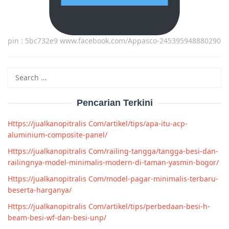
pin : 5bc732e9 www.facebook.com/Appasco-245395948880290
Search
for:
Pencarian Terkini
Https://jualkanopitralis Com/artikel/tips/apa-itu-acp-
aluminium-composite-panel/
Https://jualkanopitralis Com/railing-tangga/tangga-besi-dan-
railingnya-model-minimalis-modern-di-taman-yasmin-bogor/
Https://jualkanopitralis Com/model-pagar-minimalis-terbaru-
beserta-harganya/
Https://jualkanopitralis Com/artikel/tips/perbedaan-besi-h-
beam-besi-wf-dan-besi-unp/