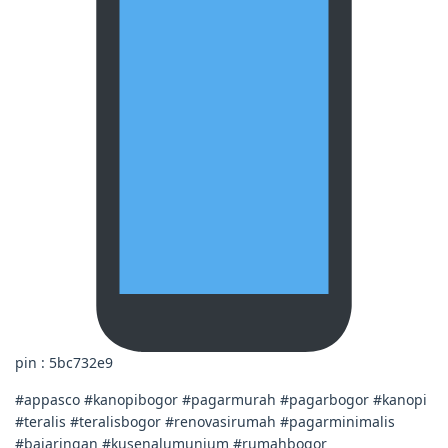
pin : 5bc732e9
#appasco #kanopibogor #pagarmurah #pagarbogor #kanopi
#teralis #teralisbogor #renovasirumah #pagarminimalis
#bajaringan #kusenalumunium #rumahbogor