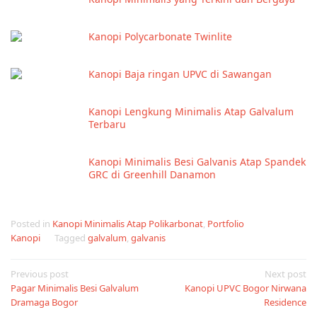
Kanopi Polycarbonate Twinlite
Kanopi Baja ringan UPVC di Sawangan
Kanopi Lengkung Minimalis Atap Galvalum
Terbaru
Kanopi Minimalis Besi Galvanis Atap Spandek
GRC di Greenhill Danamon
Posted in
Kanopi Minimalis Atap Polikarbonat
,
Portfolio
Kanopi
Tagged
galvalum
,
galvanis
Post
Previous post
Next post
Pagar Minimalis Besi Galvalum
Kanopi UPVC Bogor Nirwana
navigation
Dramaga Bogor
Residence