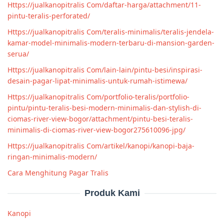
Https://jualkanopitralis Com/daftar-harga/attachment/11-
pintu-teralis-perforated/
Https://jualkanopitralis Com/teralis-minimalis/teralis-jendela-
kamar-model-minimalis-modern-terbaru-di-mansion-garden-
serua/
Https://jualkanopitralis Com/lain-lain/pintu-besi/inspirasi-
desain-pagar-lipat-minimalis-untuk-rumah-istimewa/
Https://jualkanopitralis Com/portfolio-teralis/portfolio-
pintu/pintu-teralis-besi-modern-minimalis-dan-stylish-di-
ciomas-river-view-bogor/attachment/pintu-besi-teralis-
minimalis-di-ciomas-river-view-bogor275610096-jpg/
Https://jualkanopitralis Com/artikel/kanopi/kanopi-baja-
ringan-minimalis-modern/
Cara Menghitung Pagar Tralis
Produk Kami
Kanopi